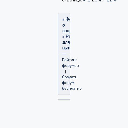
»
Форум
о
социофобии
»
Раздел
для
нытья
Рейтинг
форумов
|
Создать
форум
бесплатно