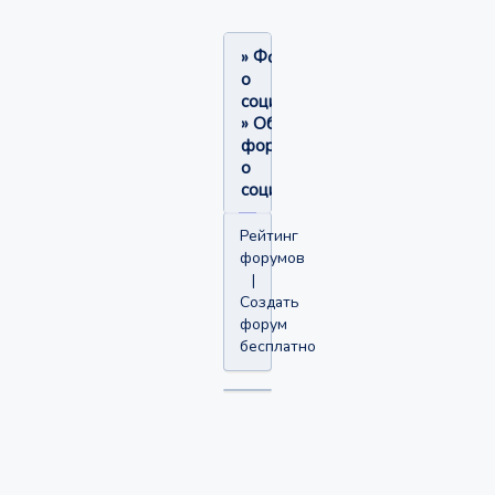
»
Форум
о
социофобии
»
Общий
форум
о
социофобии
Рейтинг
форумов
|
Создать
форум
бесплатно