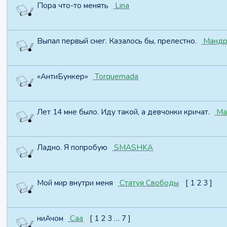
Пора что-то менять
Lina
Выпал первый снег. Казалось бы, прелестно.
Мандр
«АнтиБункер»
Torquemada
Лет 14 мне было. Иду такой, а девчонки кричат.
Ма
Ладно. Я попробую
SMASHKA
Мой мир внутри меня
Статуя Свободы
[
1
2
3
]
ниАчом
Caa
[
1
2
3
…
7
]