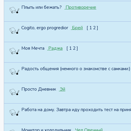
Плыть или бежать?
Противоречие
Cogito, ergo progredior
Брей
[
1
2
]
Моя Мечта
Раджа
[
1
2
]
Радость общения (немного о знакомстве с самками:)
Просто Дневник
Эй
Работа на дому. Завтра иду проходить тест на приня
Монитор и холодильник
Чел Овечный