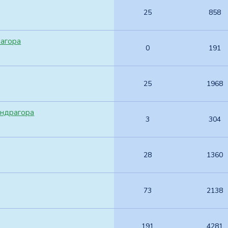
25
858
агора
0
191
25
1968
ндрагора
3
304
28
1360
73
2138
191
4281