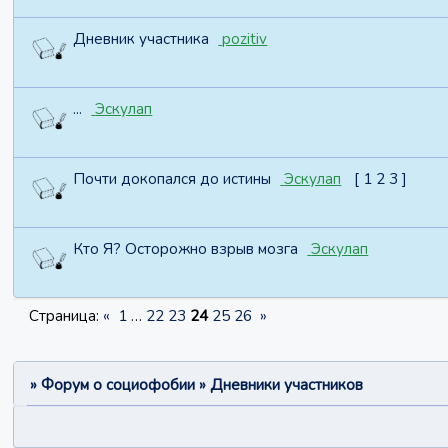
Дневник участника
pozitiv
...
Эскулап
Почти докопался до истины
Эскулап
[
1
2
3
]
Кто Я? Осторожно взрыв мозга
Эскулап
Страница:
«
1
…
22
23
24
25
26
»
»
Форум о социофобии
»
Дневники участников