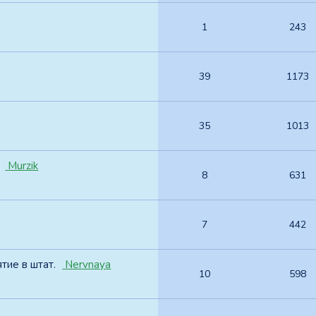
1
243
39
1173
35
1013
Murzik
8
631
7
442
тие в штат.
Nervnaya
10
598