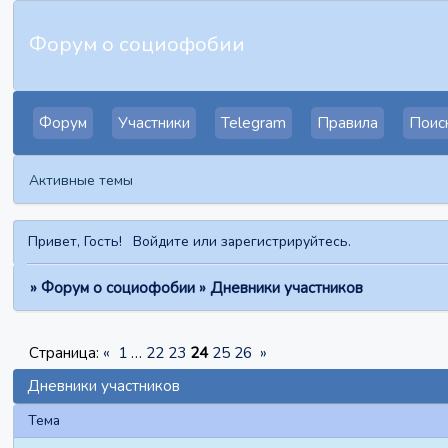
Форум о социофобии
Форум
Участники
Telegram
Правила
Поис
Активные темы
Привет, Гость!
Войдите
или
зарегистрируйтесь
.
»
Форум о социофобии
»
Дневники участников
Страница:
«
1
…
22
23
24
25
26
»
Дневники участников
Тема