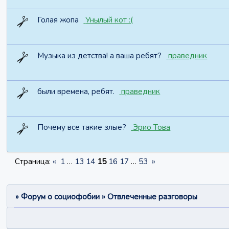
Голая жопа
Унылый кот :(
Музыка из детства! а ваша ребят?
праведник
были времена, ребят.
праведник
Почему все такие злые?
Эрио Това
Страница:
«
1
…
13
14
15
16
17
…
53
»
»
Форум о социофобии
»
Отвлеченные разговоры