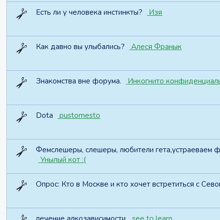
Есть ли у человека инстинкты?
Изя
Как давно вы улыбались?
Алеся Франык
Знакомства вне форума.
Инкогнито конфиденциал
Dota
pustomesto
Фемслешеры, слешеры, любители гета,устраеваем 
Унылый кот :(
Опрос:
Кто в Москве и кто хочет встретиться с Сево
лечение алкозависимости
see to learn