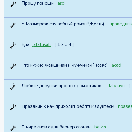
Прошу помощи
asd
У Макмерфи служебный роман!!!Жесть((
праведни
Еда
atatukah
[
1
2
3
4
]
Что нужно женщинам и мужчинам? (секс)
acad
Любите девушки простых романтиков....
Молчун
[
Праздник к нам приходит ребят! Радуйтесь!
праве
В мире снов один барьер сломан
belkin