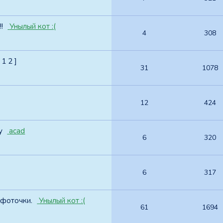
!
Унылый кот :(
4
308
1
2
]
31
1078
12
424
у
acad
6
320
6
317
 фоточки.
Унылый кот :(
61
1694