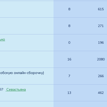
8
615
8
271
ьно
0
196
16
2080
фобскую онлайн-сборочку)
7
266
й?
Севастьяна
13
462