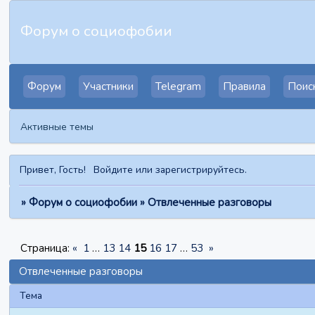
Форум о социофобии
Форум
Участники
Telegram
Правила
Поис
Активные темы
Привет, Гость!
Войдите
или
зарегистрируйтесь
.
»
Форум о социофобии
»
Отвлеченные разговоры
Страница:
«
1
…
13
14
15
16
17
…
53
»
Отвлеченные разговоры
Тема