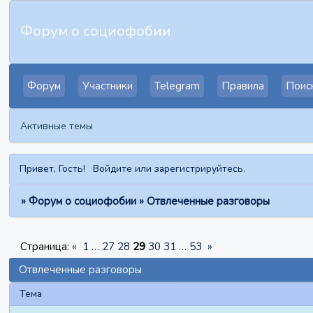
Форум о социофобии
Форум
Участники
Telegram
Правила
Поис
Активные темы
Привет, Гость!
Войдите
или
зарегистрируйтесь
.
»
Форум о социофобии
»
Отвлеченные разговоры
Страница:
«
1
…
27
28
29
30
31
…
53
»
Отвлеченные разговоры
Тема