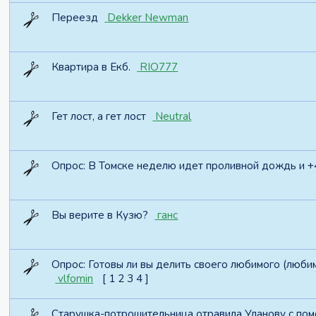
Переезд
Dekker Newman
Квартира в Екб.
RIO777
Гет лост, а гет лост
Neutral
Опрос:
В Томске неделю идет проливной дождь и +4
Вы верите в Кузю?
ганс
Опрос:
Готовы ли вы делить своего любимого (любим
vlfomin
[
1
2
3
4
]
Старушка-потрошительница отравила Уланову с п