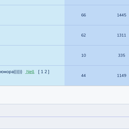
66
1445
62
1311
10
335
юмора))))))
Nell
[
1
2
]
44
1149