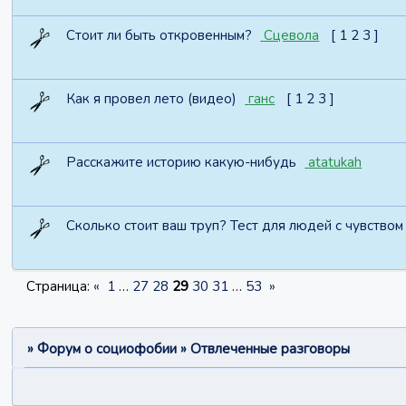
Стоит ли быть откровенным?
Сцевола
[
1
2
3
]
Как я провел лето (видео)
ганс
[
1
2
3
]
Расскажите историю какую-нибудь
atatukah
Сколько стоит ваш труп? Тест для людей с чувством 
Страница:
«
1
…
27
28
29
30
31
…
53
»
»
Форум о социофобии
»
Отвлеченные разговоры