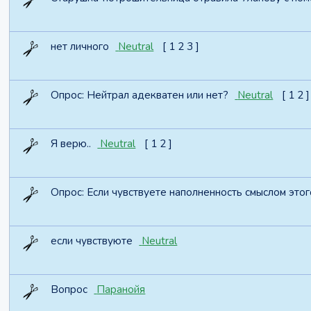
нет личного
Neutral
[
1
2
3
]
Опрос:
Нейтрал адекватен или нет?
Neutral
[
1
2
]
Я верю..
Neutral
[
1
2
]
Опрос:
Если чувствуете наполненность смыслом этог
если чувствуюте
Neutral
Вопрос
Паранойя