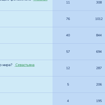
11
308
76
1012
40
844
57
694
о мира?
Севастьяна
12
287
5
206
4
195