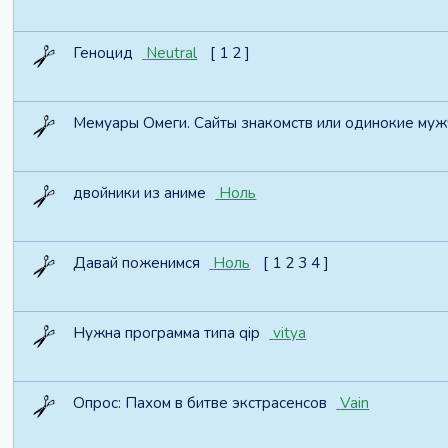
Геноцид
Neutral
[
1
2
]
Мемуары Омеги. Сайты знакомств или одинокие мужч
двойники из аниме
Ноль
Давай поженимся
Ноль
[
1
2
3
4
]
Нужна программа типа qip
vitya
Опрос:
Пахом в битве экстрасенсов
Vain