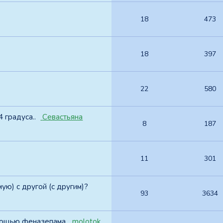
18
473
18
397
22
580
 градуса..
Севастьяна
8
187
11
301
ую) с другой (с другим)?
93
3634
омощью феназепама
molotok