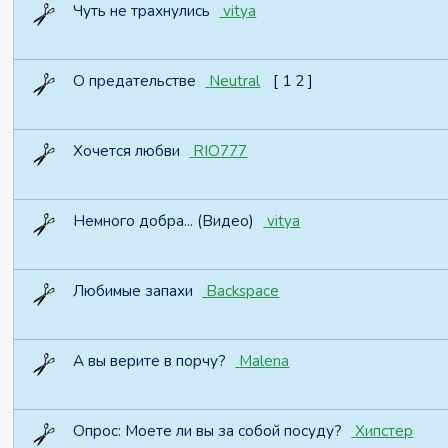
Чуть не трахнулись
vitya
О предательстве
Neutral
[
1
2
]
Хочется любви
RIO777
Немного добра... (Видео)
vitya
Любимые запахи
Backspace
А вы верите в порчу?
Malena
Опрос:
Моете ли вы за собой посуду?
Хипстер