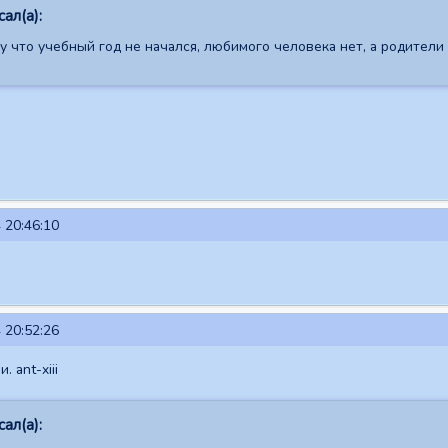
ал(а):
 что учебный год не начался, любимого человека нет, а родители 
 20:46:10
 20:52:26
. ant-xiii
ал(а):