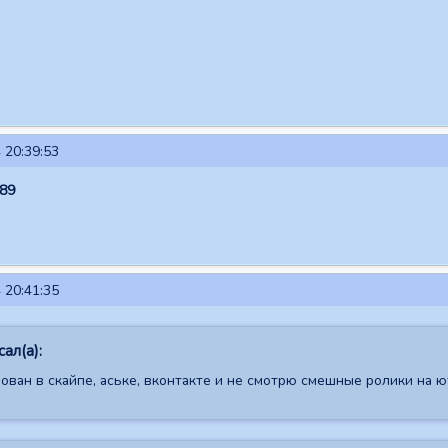
 20:39:53
x89
 20:41:35
ал(а):
ован в скайпе, аське, вконтакте и не смотрю смешные ролики на ю