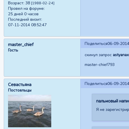
Возраст:
38
[1988-02-24]
Провел на форуме:
25 дней 0 часов
Последний визит:
07-11-2014 08:52:47
Поделиться
06-09-2014
master_chief
Гость
скинул запрос
astyana
master-chief793
Поделиться
06-09-2014
Севастьяна
Постояльцы
пальмовый напис
Я не зарегистрир