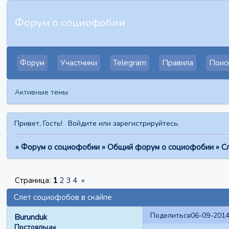
Форум о социофобии
Форум
Участники
Telegram
Правила
Поис
Активные темы
Привет, Гость!
Войдите
или
зарегистрируйтесь
.
»
Форум о социофобии
»
Общий форум о социофобии
»
С
Страница:
1
2
3
4
»
Слет социофобов в скайпе
Поделиться
06-09-2014
Burunduk
Постояльцы