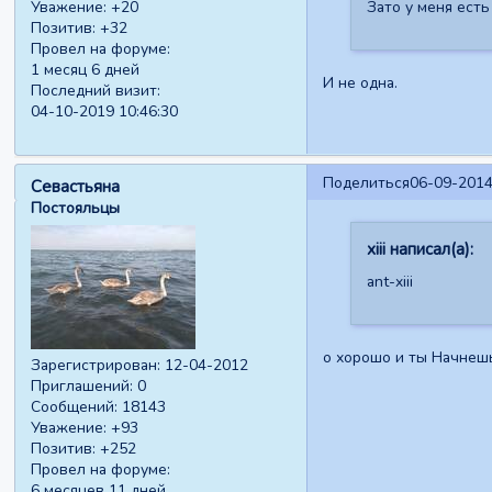
Уважение:
+20
Зато у меня ест
Позитив:
+32
Провел на форуме:
1 месяц 6 дней
И не одна.
Последний визит:
04-10-2019 10:46:30
Поделиться
06-09-2014
Севастьяна
Постояльцы
xiii написал(а):
ant-xiii
о хорошо и ты Начнешь
Зарегистрирован
: 12-04-2012
Приглашений:
0
Сообщений:
18143
Уважение:
+93
Позитив:
+252
Провел на форуме:
6 месяцев 11 дней