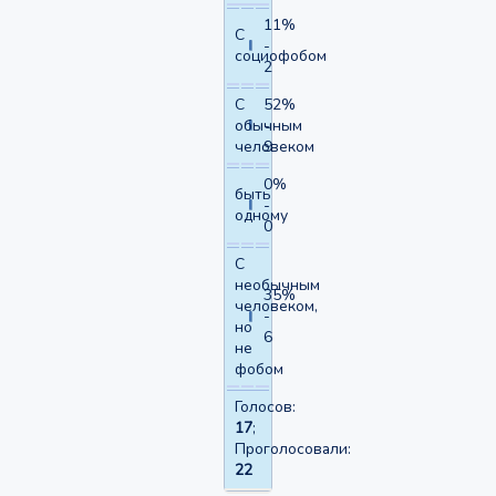
11%
С
-
социофобом
2
С
52%
обычным
-
человеком
9
0%
быть
-
одному
0
С
необычным
35%
человеком,
-
но
6
не
фобом
Голосов:
17
;
Проголосовали:
22