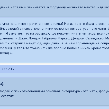
ание - тот им и занимается, а форумная жизнь это ментальная мас
умы не влияют прочитанные книжки? Когда-то это была классическ
час людей с псих.отклонениями основная литература - это чаты, 
ит. Я заметил, что на ресурсах, где некому пинать нытиков, все н
дохновляли Джек Лондон, Габриэль Маркес, Джером Сэлинджер, Ми
тал, т.к. старался меняться, идти дальше. А чем Торквемада не со
урбация...у тебя-то точно - ты же вообще больше ничем кроме трол
вемады..
 22:12:12
а):
людей с псих.отклонениями основная литература - это чаты, форум
 схватит.