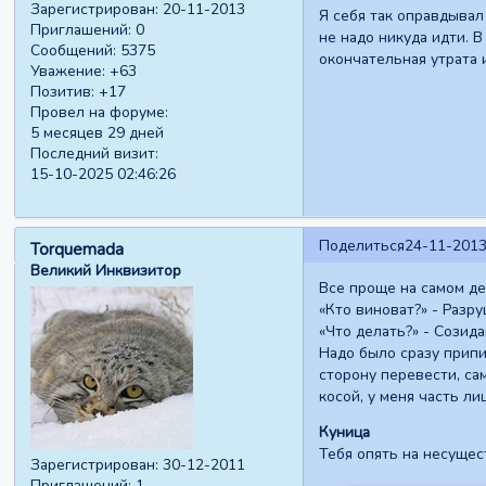
Зарегистрирован
: 20-11-2013
Я себя так оправдывал
Приглашений:
0
не надо никуда идти. 
Сообщений:
5375
окончательная утрата 
Уважение:
+63
Позитив:
+17
Провел на форуме:
5 месяцев 29 дней
Последний визит:
15-10-2025 02:46:26
Поделиться
24-11-2013
Torquemada
Великий Инквизитор
Все проще на самом дел
«Кто виноват?» - Разр
«Что делать?» - Созида
Надо было сразу припи
сторону перевести, са
косой, у меня часть ли
Куница
Тебя опять на несущес
Зарегистрирован
: 30-12-2011
Приглашений:
1