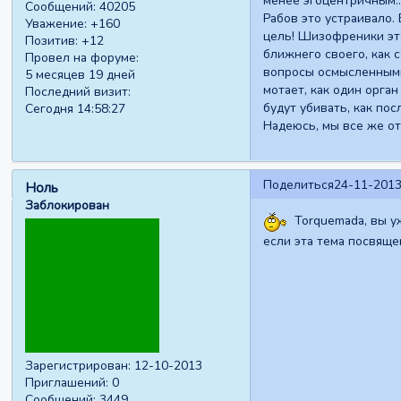
менее эгоцентричным…»
Сообщений:
40205
Рабов это устраивало.
Уважение:
+160
цель! Шизофреники это
Позитив:
+12
ближнего своего, как 
Провел на форуме:
вопросы осмысленными 
5 месяцев 19 дней
мотает, как один орган
Последний визит:
будут убивать, как пос
Сегодня 14:58:27
Надеюсь, мы все же от
Поделиться
24-11-2013
Ноль
Заблокирован
Torquemada, вы у
если эта тема посвяще
Зарегистрирован
: 12-10-2013
Приглашений:
0
Сообщений:
3449