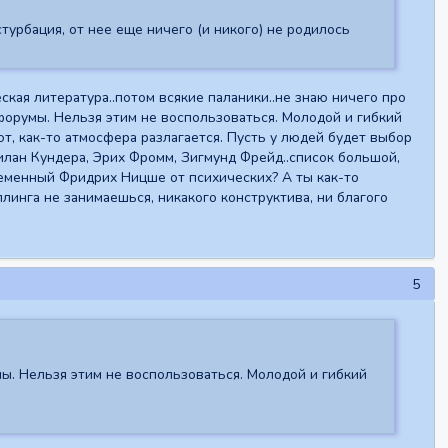
турбация, от нее еще ничего (и никого) не родилось
ая литература..потом всякие паланики..не знаю ничего про
форумы. Нельзя этим не воспользоваться. Молодой и гибкий
оют, как-то атмосфера разлагается. Пусть у людей будет выбор
лан Кундера, Эрих Фромм, Зигмунд Фрейд..список большой,
временный Фридрих Ницше от психических? А ты как-то
линга не занимаешься, никакого конструктива, ни благого
5
ы. Нельзя этим не воспользоваться. Молодой и гибкий