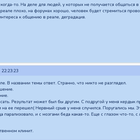
 когда-то. На деле для людей, у которых не получается общаться в
В реале плохо, на форумах хорошо, человек будет стремиться пров
интереса к общению в реале, деградация.
 22:23:23
е. В названии темы ответ. Странно, что никто не разглядел.
ушение.
ние.
сать. Результат может был бы другим. С подругой у меня кердык пр
м на ее перешел( Нервный срыв у меня случился. Поругались мы. Эт
ца парализовало, и с мозгами беда какая-то. Еще с глазом что-то, с
твенном клинит.