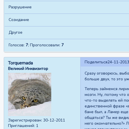
Разрушение
Созидание
Другое
Голосов:
7
;
Проголосовали:
7
Поделиться
24-11-2013
Torquemada
Великий Инквизитор
Сразу оговорюсь, выбо
больше двух, то это у
Теперь займемся лирик
мозги. Ну, потому что 
что-то выделять ей по
единственной фразе «я
бане был, а Ламер еще
общаться? Ты же видиш
Зарегистрирован
: 30-12-2011
него окончательно?» Л
Приглашений:
1