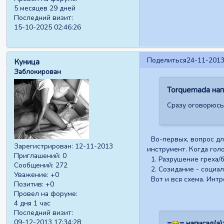
5 месяцев 29 дней
Последний визит:
15-10-2025 02:46:26
Поделиться
24-11-2013
Куница
Заблокирован
Torquemada напи
Сразу оговорюсь,
Во-первых, вопрос для
Зарегистрирован
: 12-11-2013
инструмент. Когда гол
Приглашений:
0
1. Разрушение греха/б
Сообщений:
272
2. Созидание - социа
Уважение:
+0
Вот и вся схема. Интр
Позитив:
+0
Провел на форуме:
4 дня 1 час
Последний визит:
09-12-2013 17:34:28
=
= написал(а):