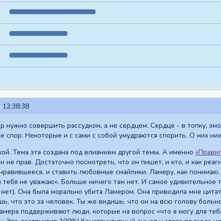
 12:38:38
р нужно совершить рассудком, а не сердцем. Сердце - в топку, эмо
же спор. Некоторые и с сами с собой умудряются спорить. О них ни
ой. Тема эта создана под влиянием другой темы. А именно
«Правил
он не прав. Достаточно посмотреть, что он пишет, и кто, и как реа
нравившееся, и ставить любовные смайлики. Ламеру, как понимаю
 тебя не уважаю». Больше ничего там нет. И самое удивительное та
 нет). Она была морально убита Ламером. Она приводила мне цита
ь, что это за человек. Ты же видишь, что он на всю голову больно
амера поддерживают люди, которые на вопрос «что я могу для тебя