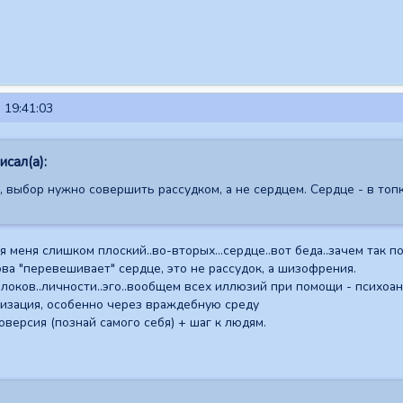
 19:41:03
сал(а):
 выбор нужно совершить рассудком, а не сердцем. Сердце - в топк
 меня слишком плоский..во-вторых...сердце..вот беда..зачем так п
ова "перевешивает" сердце, это не рассудок, а шизофрения.
локов..личности..эго..вообщем всех иллюзий при помощи - психо
лизация, особенно через враждебную среду
оверсия (познай самого себя) + шаг к людям.