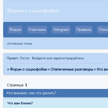
Форум о социофобии
Форум
Участники
Telegram
Правила
Поис
Активные темы
Привет, Гость!
Войдите
или
зарегистрируйтесь
.
»
Форум о социофобии
»
Отвлеченные разговоры
»
Кто ви
Страница:
1
Кто виноват, или что делать?
Что вам ближе?