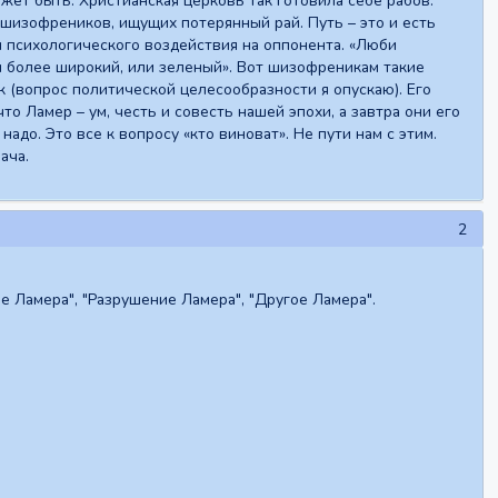
ет быть. Христианская церковь так готовила себе рабов.
я шизофреников, ищущих потерянный рай. Путь – это и есть
ы психологического воздействия на оппонента. «Люби
ил более широкий, или зеленый». Вот шизофреникам такие
 (вопрос политической целесообразности я опускаю). Его
что Ламер – ум, честь и совесть нашей эпохи, а завтра они его
надо. Это все к вопросу «кто виноват». Не пути нам с этим.
ача.
2
е Ламера", "Разрушение Ламера", "Другое Ламера".