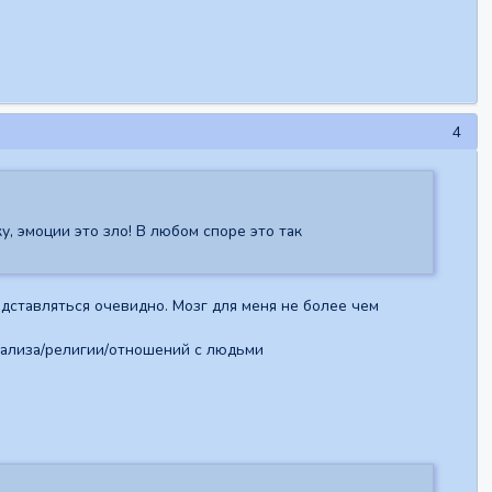
4
у, эмоции это зло! В любом споре это так
одставляться очевидно. Мозг для меня не более чем
анализа/религии/отношений с людьми