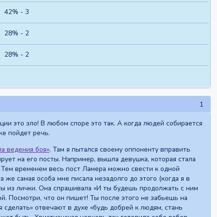
42% - 3
28% - 2
28% - 2
1
ции это зло! В любом споре это так. А когда людей собирается
же пойдет речь.
а ведения боя»
. Там я пытался своему оппоненту вправить
гирует на его посты. Например, вышла девушка, которая стала
. Тем временем весь пост Ламера можно свести к одной
 же самая особа мне писала незадолго до этого (когда я в
ты из лички. Она спрашивала «И ты будешь продолжать с ним
й. Посмотри, что он пишет! Ты после этого не забьешь на
 сделать» отвечают в духе «будь добрей к людям, стань