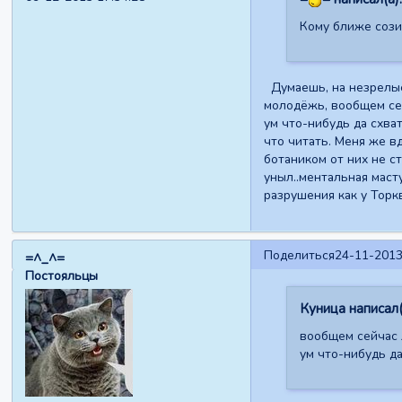
Кому ближе созид
Думаешь, на незрелые 
молодёжь, вообщем сей
ум что-нибудь да схват
что читать. Меня же в
ботаником от них не с
уныл..ментальная маст
разрушения как у Торк
Поделиться
24-11-2013
=^_^=
Постояльцы
Куница написал(
вообщем сейчас 
ум что-нибудь да