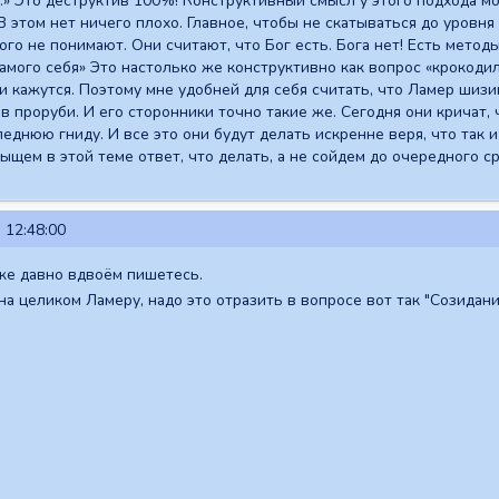
 Это деструктив 100%! Конструктивный смысл у этого подхода мож
 В этом нет ничего плохо. Главное, чтобы не скатываться до уровн
го не понимают. Они считают, что Бог есть. Бога нет! Есть метод
самого себя» Это настолько же конструктивно как вопрос «крокод
кажутся. Поэтому мне удобней для себя считать, что Ламер шизик
 в проруби. И его сторонники точно такие же. Сегодня они кричат, 
леднюю гниду. И все это они будут делать искренне веря, что так и 
ыщем в этой теме ответ, что делать, а не сойдем до очередного ср
 12:48:00
же давно вдвоём пишетесь.
на целиком Ламеру, надо это отразить в вопросе вот так "Созидани