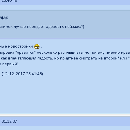
 23:40:49
(а):
 снимок лучше передаёт адовость пейзажа?)
чные новостройки
.
ировка "нравится" несколько расплывчата, но почему именно нрав
к как впечатляющая гадость, но приятнее смотреть на второй" или 
 первый".
(12-12-2017 23:41:48)
 01:12:07