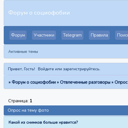
Форум о социофобии
Форум
Участники
Telegram
Правила
Поис
Активные темы
Привет, Гость!
Войдите
или
зарегистрируйтесь
.
»
Форум о социофобии
»
Отвлеченные разговоры
»
Опрос
Страница:
1
Опрос на тему фото
Какой из снимков больше нравится?