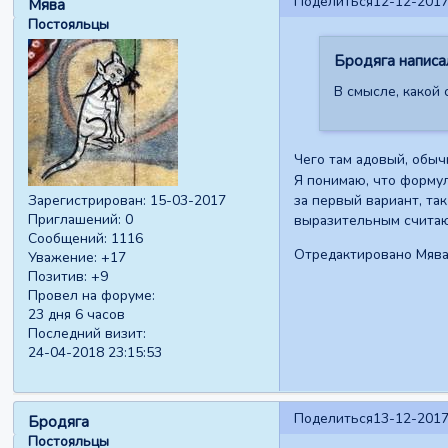
Поделиться
12-12-2017
Мява
Постояльцы
Бродяга написал
В смысле, какой
Чего там адовый, обы
Я понимаю, что формул
за первый вариант, та
Зарегистрирован
: 15-03-2017
Приглашений:
0
выразительным считаю
Сообщений:
1116
Отредактировано Мява 
Уважение:
+17
Позитив:
+9
Провел на форуме:
23 дня 6 часов
Последний визит:
24-04-2018 23:15:53
Поделиться
13-12-2017
Бродяга
Постояльцы