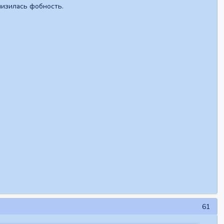
низилась фобность.
61