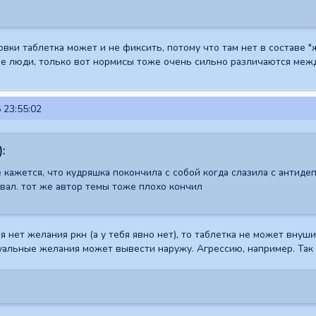
овки таблетка может и не фиксить, потому что там нет в составе "
е люди, только вот нормисы тоже очень сильно различаются между
 23:55:02
):
 кажется, что кудряшка покончила с собой когда слазила с антиде
вал. тот же автор темы тоже плохо кончил
я нет желания ркн (а у тебя явно нет), то таблетка не может внуш
уальные желания может вывести наружу. Агрессию, например. Так 