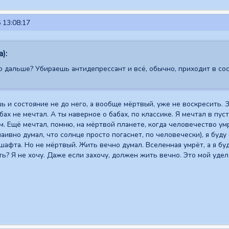
 13:08:17
):
то дальше? Убираешь антидепрессант и всё, обычно, приходит в сос
ь и состояние не до него, а вообще мёртвый, уже не воскресить. З
бах не мечтал. А ты наверное о бабах, по классике. Я мечтал в пу
м. Ещё мечтал, помню, на мёртвой планете, когда человечество умр
ивно думал, что солнце просто погаснет, по человечески), я буду с
шафта. Но не мёртвый. Жить вечно думал. Вселенная умрёт, а я буд
ть? Я не хочу. Даже если захочу, должен жить вечно. Это мой удел.