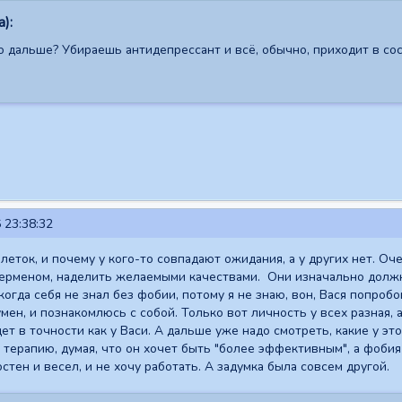
):
то дальше? Убираешь антидепрессант и всё, обычно, приходит в сос
 23:38:32
леток, и почему у кого-то совпадают ожидания, а у других нет. Оч
уперменом, наделить желаемыми качествами. Они изначально долж
икогда себя не знал без фобии, потому я не знаю, вон, Вася попробо
мен, и познакомлюсь с собой. Только вот личность у всех разная, 
ет в точности как у Васи. А дальше уже надо смотреть, какие у эт
 терапию, думая, что он хочет быть "более эффективным", а фобия 
достен и весел, и не хочу работать. А задумка была совсем другой.