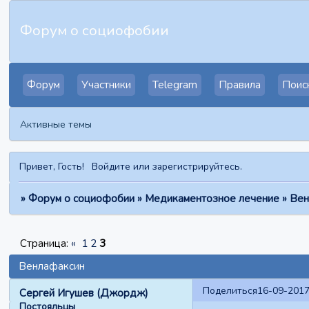
Форум о социофобии
Форум
Участники
Telegram
Правила
Поис
Активные темы
Привет, Гость!
Войдите
или
зарегистрируйтесь
.
»
Форум о социофобии
»
Медикаментозное лечение
»
Вен
Страница:
«
1
2
3
Венлафаксин
Поделиться
16-09-2017
Сергей Игушев (Джордж)
Постояльцы