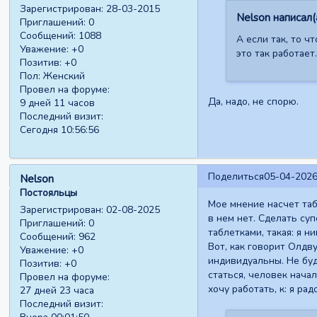
Зарегистрирован
: 28-03-2015
Nelson написал(а
Приглашений:
0
Сообщений:
1088
А если так, то ч
Уважение:
+0
это так работает.
Позитив:
+0
Пол:
Женский
Провел на форуме:
Да, надо, не спорю.
9 дней 11 часов
Последний визит:
Сегодня 10:56:56
Поделиться
05-04-2026
Nelson
Постояльцы
Мое мнение насчет таб
Зарегистрирован
: 02-08-2025
в нем нет. Сделать с
Приглашений:
0
таблетками, такая: я н
Сообщений:
962
Вот, как говорит Олдву
Уважение:
+0
индивидуальны. Не буд
Позитив:
+0
статься, человек начал
Провел на форуме:
хочу работать, к: я ра
27 дней 23 часа
Последний визит: