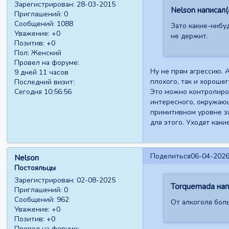
Зарегистрирован
: 28-03-2015
Nelson написал(а
Приглашений:
0
Сообщений:
1088
Зато какие-нибу
Уважение:
+0
не держит.
Позитив:
+0
Пол:
Женский
Провел на форуме:
Ну не прям агрессию. 
9 дней 11 часов
плохого, так и хороше
Последний визит:
Это можно контролирова
Сегодня 10:56:56
интересного, окружающ
примитивном уровне зам
для этого. Уходят как
Поделиться
06-04-2026
Nelson
Постояльцы
Зарегистрирован
: 02-08-2025
Torquemada напи
Приглашений:
0
Сообщений:
962
От алкоголя бол
Уважение:
+0
Позитив:
+0
Провел на форуме: