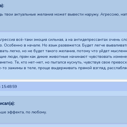
):
дь твои актуальные желания может вывести наружу. Агрессию, напр
Агрессия всё-таки эмоция сильная, а на антидепрессантах очень с
го. Особенно в начале. Но язык развяжется. Будет легче вываливат
ть легко, но не будет такого желания, потому что уйдет мысленная
ие люди, прям как дикие животные начинают чувствовать изменен
етно. Те, кто нет-нет, но пытался куснуть, чувствуя свое превосх
ие-то зажимы в теле, проще выдерживать прямой взгляд, расслабля
 15:48:59
сал(а):
ьше эффекта, по любому.