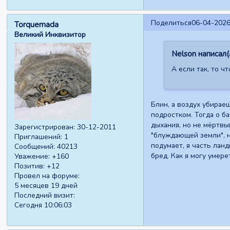
Поделиться
06-04-2026
Torquemada
Великий Инквизитор
Nelson написал(а
А если так, то ч
Блин, а воздух убираеш
подростком. Тогда о ба
дыхания, но не мёртвы
Зарегистрирован
: 30-12-2011
"блуждающей земли", на
Приглашений:
1
подумает, я часть ланд
Сообщений:
40213
бред. Как я могу умере
Уважение:
+160
Позитив:
+12
Провел на форуме:
5 месяцев 19 дней
Последний визит:
Сегодня 10:06:03