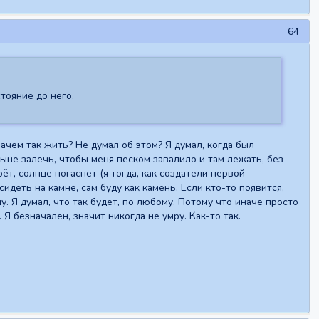
64
тояние до него.
ачем так жить? Не думал об этом? Я думал, когда был
стыне залечь, чтобы меня песком завалило и там лежать, без
ёт, солнце погаснет (я тогда, как создатели первой
идеть на камне, сам буду как камень. Если кто-то появится,
у. Я думал, что так будет, по любому. Потому что иначе просто
 Я безначален, значит никогда не умру. Как-то так.