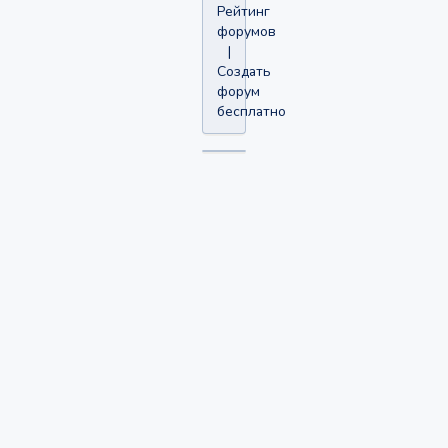
Рейтинг
форумов
|
Создать
форум
бесплатно