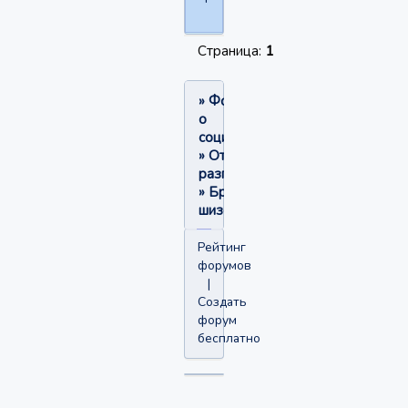
Страница:
1
»
Форум
о
социофобии
»
Отвлеченные
разговоры
»
Бред
шизофреника
Рейтинг
форумов
|
Создать
форум
бесплатно