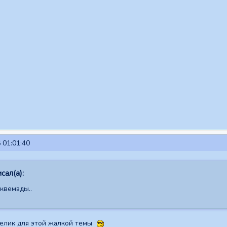
 01:01:40
сал(а):
квемады..
велик для этой жалкой темы