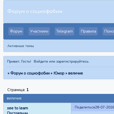
Форум о социофобии
Форум
Участники
Telegram
Правила
Поис
Активные темы
Привет, Гость!
Войдите
или
зарегистрируйтесь
.
»
Форум о социофобии
»
Юмор
»
величие
Страница:
1
величие
Поделиться
28-07-2016
see to learn
Постояльцы