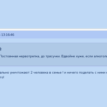
 13:16:46
):
Постоянная нервотрепка, до трясучки. Вдвойне хуже, если алкогол
рально уничтожают 2 человека в семье ! и ничего поделать с ними
го!