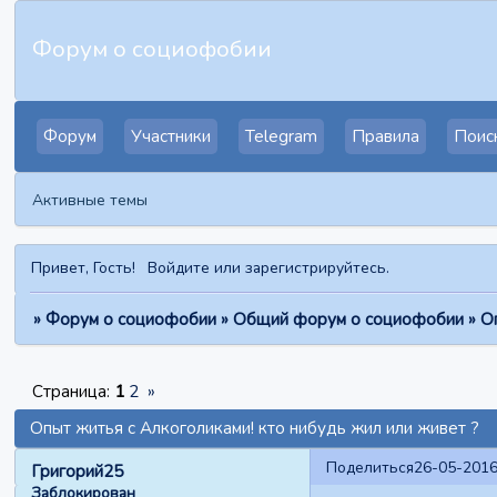
Форум о социофобии
Форум
Участники
Telegram
Правила
Поис
Активные темы
Привет, Гость!
Войдите
или
зарегистрируйтесь
.
»
Форум о социофобии
»
Общий форум о социофобии
»
О
Страница:
1
2
»
Опыт житья с Алкоголиками! кто нибудь жил или живет ?
Поделиться
26-05-2016
Григорий25
Заблокирован