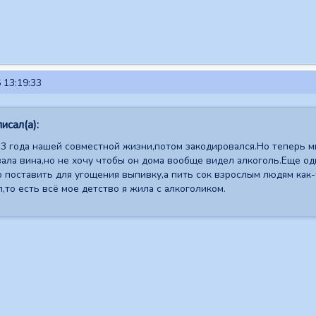
 13:19:33
исал(а):
3 года нашей совместной жизни,потом закодировался.Но теперь м
ала вина,но не хочу чтобы он дома вообще видел алкоголь.Еще одн
о поставить для угощения выпивку,а пить сок взрослым людям как-
,то есть всё мое детство я жила с алкоголиком.