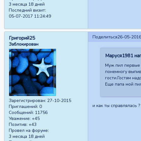
3 месяца 18 дней
Последний визит:
05-07-2017 11:24:49
Поделиться
26-05-2016
Григорий25
Заблокирован
Маруся1981 нап
Муж пил первые 
понемногу выпив
гости.Гостям над
Еще папа мой пил
Зарегистрирован
: 27-10-2015
и как ты справлялась ?
Приглашений:
0
Сообщений:
11756
Уважение:
+45
Позитив:
+43
Провел на форуме:
3 месяца 18 дней