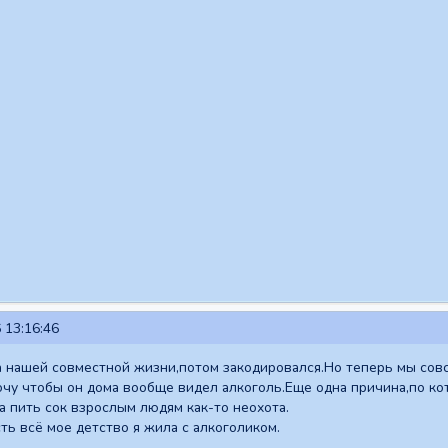
 13:16:46
 нашей совместной жизни,потом закодировался.Но теперь мы совс
очу чтобы он дома вообще видел алкоголь.Еще одна причина,по кот
а пить сок взрослым людям как-то неохота.
ть всё мое детство я жила с алкоголиком.