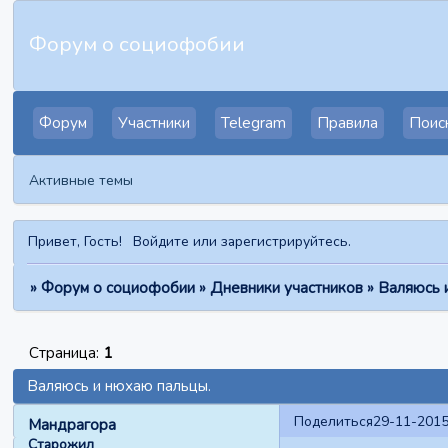
Форум о социофобии
Форум
Участники
Telegram
Правила
Поис
Активные темы
Привет, Гость!
Войдите
или
зарегистрируйтесь
.
»
Форум о социофобии
»
Дневники участников
»
Валяюсь 
Страница:
1
Валяюсь и нюхаю пальцы.
Поделиться
29-11-2015
Мандрагора
Старожил