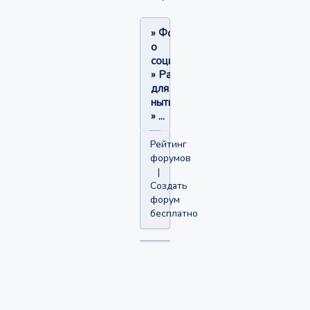
»
Форум
о
социофобии
»
Раздел
для
нытья
»
...
Рейтинг
форумов
|
Создать
форум
бесплатно