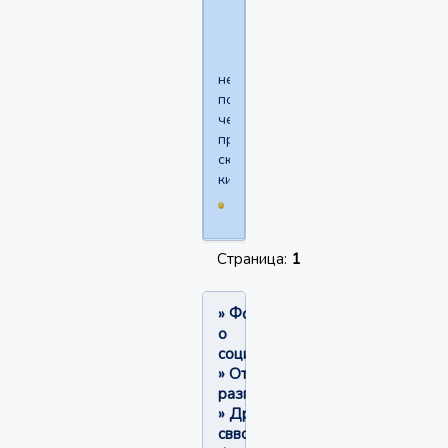
уж
не
понял,
че
прям
сюда
кидать?
Страница:
1
»
Форум
о
социофобии
»
Отвлеченные
разговоры
»
Друзья,киньте
сввои