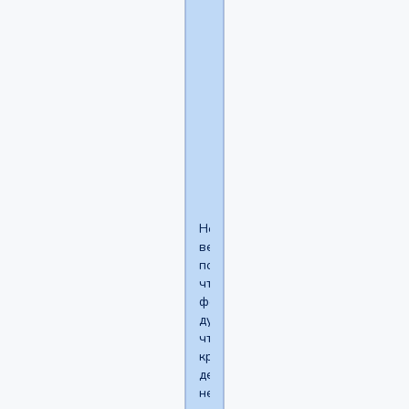
Я
выложила
свои
фотки,но
мне
почему-
то
не
верят.......................
Не
верят
потому,
что
фобы
думают,
что
красивой
девушке
не