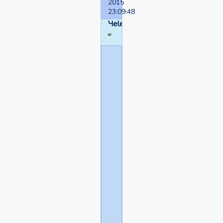
2015
23:09:48
Чelentano
Malena
написал(а):
Я
выложила
свои
фотки,но
мне
почему-
то
не
верят.......................А
вы
свои?
Ну
поддержите
уж