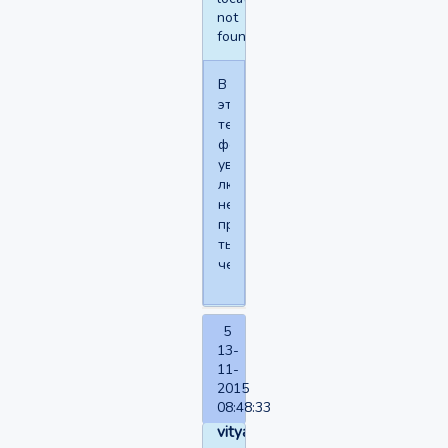
not
found
В
этой
темке
фотографии
увидит
любой
неавторизированный
проходимец,
ты
чего.
5
13-
11-
2015
08:48:33
vitya