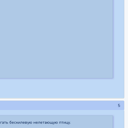
5
огать бескилевую нелетающую птицу.