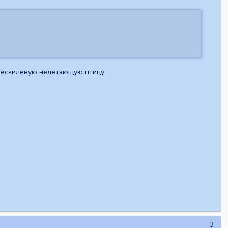
 бескилевую нелетающую птицу.
3