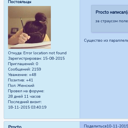
Постояльцы
Procto написал(а
за страусом пол
Существо из параллел
Откуда:
Error location not found
Зарегистрирован
: 15-08-2015
Приглашений:
0
Сообщений:
2159
Уважение:
+48
Позитив:
+41
Пол:
Женский
Провел на форуме:
28 дней 11 часов
Последний визит:
18-11-2015 03:40:19
Поделиться
10-11-2015
Procto