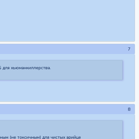
7
G для хьюманкиллерства.
8
сным (не токсичным) для чистых арийце