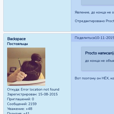
Явление, до конца не 
Отредактировано Proct
Поделиться
10-11-2015
Backspace
Постояльцы
Procto написал(а
до конца не объ
Вот поэтому он НЁХ, к
Откуда:
Error location not found
Зарегистрирован
: 15-08-2015
Приглашений:
0
Сообщений:
2159
Уважение:
+48
Позитив:
+41