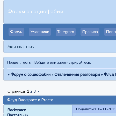
Форум о социофобии
Форум
Участники
Telegram
Правила
Поис
Активные темы
Привет, Гость!
Войдите
или
зарегистрируйтесь
.
»
Форум о социофобии
»
Отвлеченные разговоры
»
Флуд B
Страница:
1
2
3
»
Флуд Backspace и Procto
Поделиться
06-11-2015
Backspace
Постояльцы