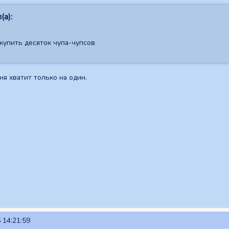
(а):
 купить десяток чупа-чупсов
ня хватит только на один.
 14:21:59