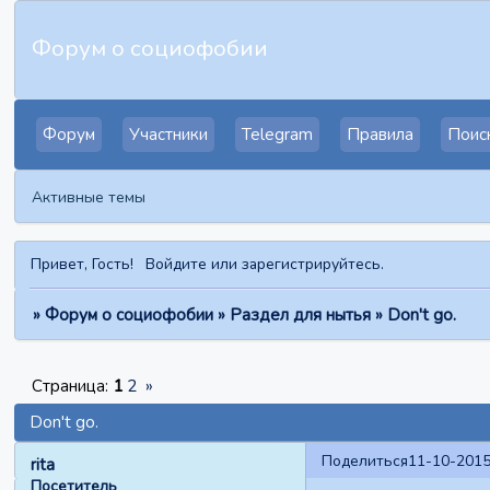
Форум о социофобии
Форум
Участники
Telegram
Правила
Поис
Активные темы
Привет, Гость!
Войдите
или
зарегистрируйтесь
.
»
Форум о социофобии
»
Раздел для нытья
»
Don't go.
Страница:
1
2
»
Don't go.
Поделиться
11-10-2015
rita
Посетитель