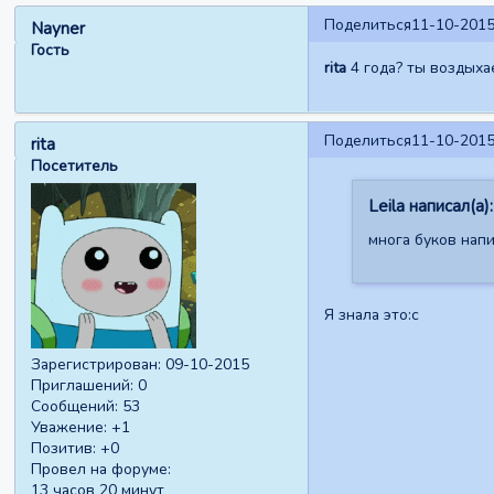
Поделиться
11-10-2015
Nayner
Гость
rita
4 года? ты воздыха
Поделиться
11-10-2015
rita
Посетитель
Leila написал(а):
многа буков нап
Я знала это:c
Зарегистрирован
: 09-10-2015
Приглашений:
0
Сообщений:
53
Уважение:
+1
Позитив:
+0
Провел на форуме:
13 часов 20 минут