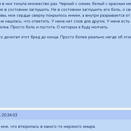
я в них тонула множество раз. Черный с синим, белый с красным ме
не в состоянии заглушить. Не в состоянии заглушить его боль, о св
ловы, мое сердце сверху покрылось инеем, а внутри разрывается от
 не нашлась, что ответить. У меня нет слов для других. У меня ест
лка. Просто боль и пустота. О которых я буду молчать.
-то дочитал этот бред до конца. Просто более реально негде об это
 20:34:03
 мне, что втюрилась в какого-то мерзкого хмыря.