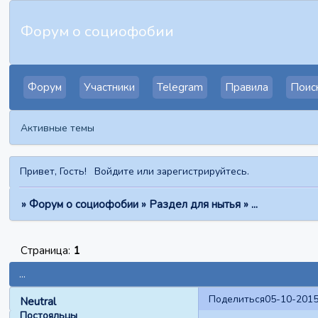
Форум о социофобии
Форум
Участники
Telegram
Правила
Поис
Активные темы
Привет, Гость!
Войдите
или
зарегистрируйтесь
.
»
Форум о социофобии
»
Раздел для нытья
»
...
Страница:
1
...
Поделиться
05-10-2015
Neutral
Постояльцы