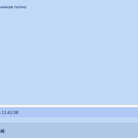
ьников полно
 11:42:38
а):