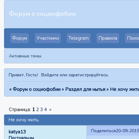
Форум о социофобии
Форум
Участники
Telegram
Правила
Поис
Активные темы
Привет, Гость!
Войдите
или
зарегистрируйтесь
.
»
Форум о социофобии
»
Раздел для нытья
»
Не хочу жить
Страница:
1
2
3
4
»
Не хочу жить.
Поделиться
20-09-2015
katya13
Постояльцы