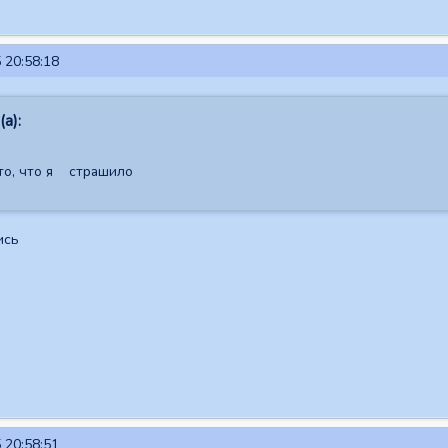
 20:58:18
а):
то, что я страшило
ись
 20:58:51