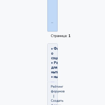
бассейн
?
...
Страница:
1
»
Форум
о
социофобии
»
Раздел
для
нытья
»
нытье
Рейтинг
форумов
|
Создать