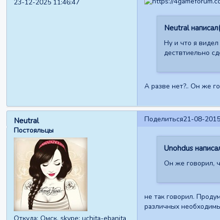
23-12-2025 11:46:47
Neutral написал(
Ну и что я видел
дествтиельно сде
А разве нет?.. Он же 
Поделиться
21-08-2015
Neutral
Постояльцы
Unohdus написал
Он же говорил, 
не так говорил. Проду
различных необходимы
Откуда:
Омск. skype: uchita-ebanita