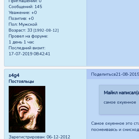
Приглашений:
0
Сообщений:
145
Уважение:
+0
Позитив:
+0
Пол:
Мужской
Возраст:
33
[1992-08-12]
Провел на форуме:
1 день 1 час
Последний визит:
17-07-2019 08:42:41
Поделиться
21-08-2015
s4g4
Постояльцы
Майкл написал(а
самое охуенное
Самое охуенное это ст
посмеиваясь и снисход
Зарегистрирован
: 06-12-2012