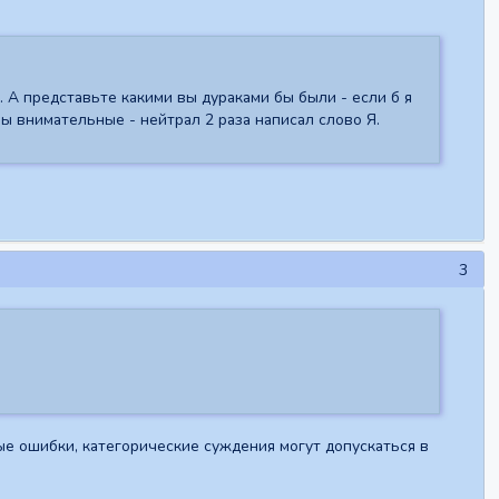
м. А представьте какими вы дураками бы были - если б я
мы внимательные - нейтрал 2 раза написал слово Я.
3
ые ошибки, категорические суждения могут допускаться в