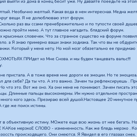
ий выйти из дома в конец бесит уже. Ну давайте поеедьте на этой 
елтый. Необычно желтый. Какая вода в нем интересная. Медна желт
круг вещи. Я не долюблюваю этот форум.
Сколько раз вы ссами пренебрежительно и по тупости своей душевн
можно пройти мимо. А тут главное нагадить. блядский форум.
х крысиных словечек. Что за странное существо на форуме появилас
есело. а Я знаю примерно ваши знаки зодиака. Так что вы не обдур
анжи. Который у меня нету. Но мой мозг обязетально ее придумаю
ОТЬЯХ ПРИдет ко Мне Снова. и мы будем танцевать вальс!!!
у.
 мне пристала. А в тоже время мне дороги ее эмоции. Но те эмоци
л для себя? Да ты что. А это важно. Зачем ты рефлексируешь . П
 Но что это. Вот же оно. Ха они меня не понимают. Зачем писать это
цы. Длинные пальцы высокомерны. Им нужно отдельное пространс
много кого здесь. Презираю всей душой.Настоящее 20 минутное пр
А где же поиск истины.
т в объективную истину. МОжете еще всю жизнь от нее бегать. Н
КАКое мерзкоЕ СЛОВО - измененность. Как же блядь мерзко . Ког
оссть происходящего. Они смеются. Я Явидел в его глазаах смех. Н