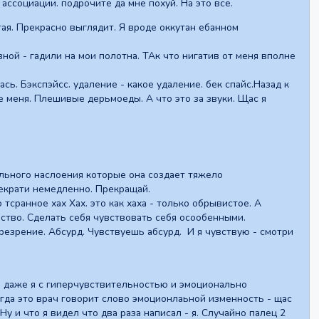
ассоциации. подрочите да мне похуй. На это все.
ая. Прекрасно выглядит. Я вроде оккутан ебанном
ой - гадили на мои полотна. ТАк что нигатив от меня вполне
ь. Бэкспэйсс. удаление - какое удаление. бек спайс.Назад к
ите меня. Плешивые дерьмоеды. А что это за звуки. Щас я
оального наслоения которые она создает тяжело
рекрати немедленно. Прекращай.
 тсранное хах Хах. это как хаха - только обрывистое. А
тво. Сделать себя чувствовать себя осообенными.
езрение. Абсурд. Чувствуешь абсурд. И я чувствую - смотри
о даже я с гиперчувствительностью и эмоционально
да это врач говорит слово эмоционлаьной изменность - щас
у и что я видел что два раза написал - я. Случайно палец 2