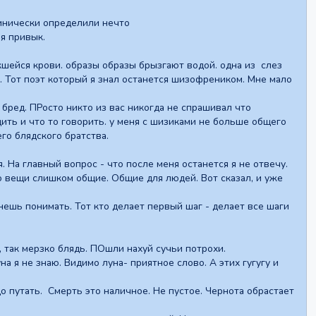
инически определили нечто
я привык.
екшейся крови. образы образы брызгают водой. одна из слез
о. Тот поэт который я знал останется шизофреником. Мне мало
е бред. ПРосто никто из вас никогда не спрашивал что
дить и что то говорить. у меня с шизиками не больше общего
го блядского братства.
. На главный вопрос - что после меня останется я не отвечу.
то вещи слишком общие. Общие для людей. Вот сказал, и уже
ешь понимать. Тот кто делает первый шаг - делает все шаги
, так мерзко блядь. ПОшли нахуй сучьи потрохи.
а я не знаю. Видимо луна- приятное слово. А этих гугугу и
о путать. Смерть это наличное. Не пустое. Чернота обрастает