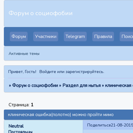
Форум о социофобии
Форум
Участники
Telegram
Правила
Поис
Активные темы
Привет, Гость!
Войдите
или
зарегистрируйтесь
.
»
Форум о социофобии
»
Раздел для нытья
»
клиническая
Страница:
1
клиническая ошибка(полотно) можно пройти мимо
Поделиться
21-08-2015
Neutral
Постояльцы