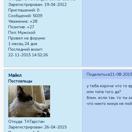
Зарегистрирован
: 19-04-2012
Приглашений:
0
Сообщений:
5039
Уважение:
+28
Позитив:
+27
Пол:
Мужской
Провел на форуме:
1 месяц 24 дня
Последний визит:
22-11-2015 14:52:26
Поделиться
21-08-2015
Майкл
Постояльцы
у тебя короче что то 
или типа того да?
блин. если так. то ты 
что никто нихуя не по
Откуда:
ТАТарстан
Зарегистрирован
: 26-04-2015