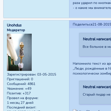
раза ударил по кнопка
- о какие мы вниматель
Поделиться
21-08-2015
Unohdus
Модератор
Neutral написал(
Все больное в ми
Напомнило текст из ар
„Люди, рождённые в N-
психологически зомби
Зарегистрирован
: 03-05-2015
Приглашений:
0
Сообщений:
4861
Neutral написал(
Уважение:
+49
Позитив:
+317
Старый пидар не 
Провел на форуме:
1 месяц 27 дней
Последний визит: