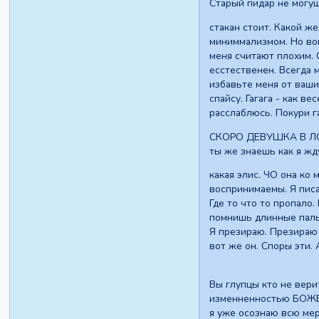
Старый пидар не могущ
стакан стоит. Какой ж
миниммализмом. Но во
меня считают плохим. 
есстественен. Всегда 
избавьте меня от ваши
спайсу. Гагага - как в
расслаблюсь. Покури г
СКОРО ДЕВУШКА В ЛОХМ
ты же знаешь как я жд
какая элис. ЧО она ко
воспринимаемы. Я писа
Где то что то пропало.
помнишь длинные паль
Я презираю. Презираю 
вот же он. Споры эти. 
Вы глупцы кто не вери
изменненностью БОЖЕ 
я уже осознаю всю мерз