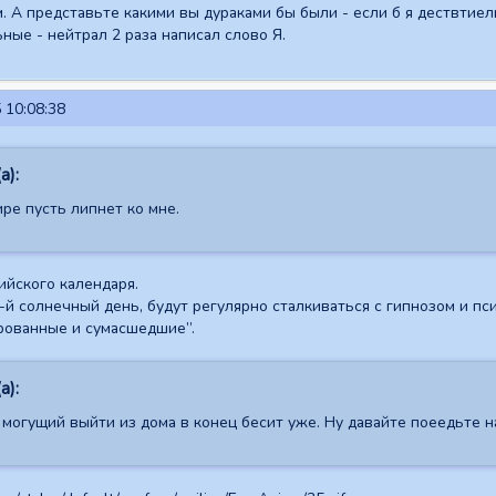
м. А представьте какими вы дураками бы были - если б я дествтиел
ные - нейтрал 2 раза написал слово Я.
 10:08:38
а):
ре пусть липнет ко мне.
ийского календаря.
й солнечный день, будут регулярно сталкиваться с гипнозом и псих
рованные и сумасшедшие”.
а):
могущий выйти из дома в конец бесит уже. Ну давайте поеедьте на