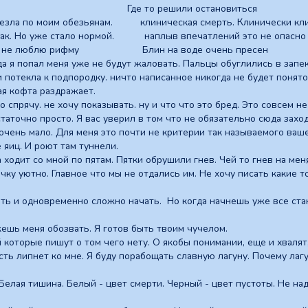
мерть. Где то решили остановиться
лезла по моим обезьянам. клиническая смерть. Клинически кл
 так. Но уже стало нормой. наплыв впечатлений это не опасно 
кой, не люблю рифму Блин на воде очень пресен
уда я попал меня уже не будут жаловать. Пальцы обуглились в зап
и потекла к подпородку. ничто написанное никогда не будет понят
ая кофта раздражает.
о спрячу. не хочу показывать. ну и что что это бред. Это совсем н
статочно просто. Я вас уверил в том что не обязательно сюда захо
 очень мало. Для меня это почти не критерии так называемого ваше
 яиц. И роют там туннели.
ходит со мной по пятам. Пятки обрушили гнев. Чей то гнев на меня
очку уютно. Главное что мы не отдались им. Не хочу писать какие 
ть и одновременно сложно начать. Но когда начнешь уже все стан
ешь меня обозвать. Я готов быть твоим чучелом.
 которые пишут о том чего нету. О якобы понимании, еще и хвалят
ть липнет ко мне. Я буду порабощать славную лагуну. Почему лагун
Белая тишина. Белый - цвет смерти. Черный - цвет пустоты. Не над