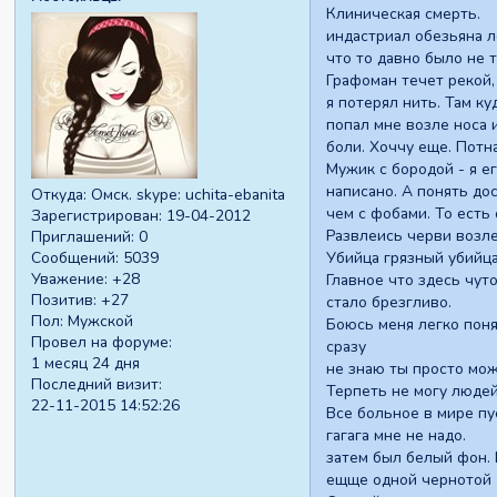
Клиническая с
индастриал обезьяна 
что то давно было не
Графоман течет ре
я потерял нить. Там к
попал мне возле носа 
боли. Хоччу еще. Потн
Мужик с бородой - я ег
написано. А понять до
Откуда:
Омск. skype: uchita-ebanita
чем с фобами. То есть
Зарегистрирован
: 19-04-2012
Развлеись черви возле
Приглашений:
0
Убийца грязный убийца 
Сообщений:
5039
Уважение:
+28
Главное что здесь чут
Позитив:
+27
стало брезгливо.
Пол:
Мужской
Боюсь меня легко поня
Провел на форуме:
сразу
1 месяц 24 дня
не знаю ты просто мож
Последний визит:
Терпеть не могу людей
22-11-2015 14:52:26
Все больное в мире пус
гагага мне не надо.
затем был белый фон. 
ещще одной чернотой