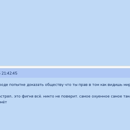
 21:42:45
вроде попытке доказать обществу что ты прав в том как видишь ми
застрял.. это фигня всё. никто не поверит. самое охуенное самое та
ймёт