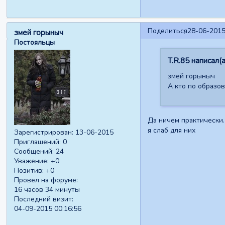
Поделиться
28-06-2015
змей горыныч
Постояльцы
T.R.85 написал(а
змей горыныч
А кто по образов
Да ничем практически.
я слаб для них
Зарегистрирован
: 13-06-2015
Приглашений:
0
Сообщений:
24
Уважение:
+0
Позитив:
+0
Провел на форуме:
16 часов 34 минуты
Последний визит:
04-09-2015 00:16:56