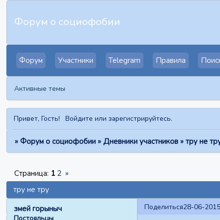
Форум о социофобии
Форум
Участники
Telegram
Правила
Поис
Активные темы
Привет, Гость!
Войдите
или
зарегистрируйтесь
.
»
Форум о социофобии
»
Дневники участников
»
тру не тр
Страница:
1
2
»
тру не тру
Поделиться
28-06-2015
змей горыныч
Постояльцы