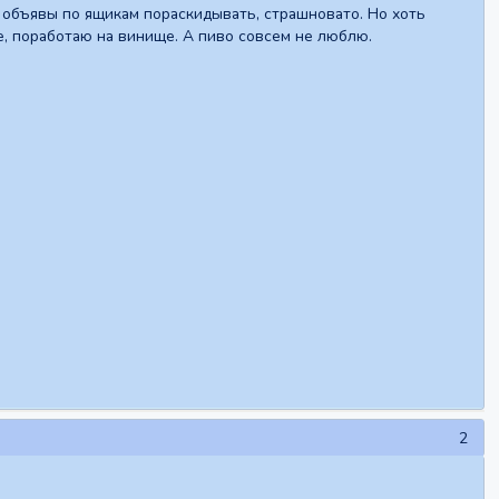
ял объявы по ящикам пораскидывать, страшновато. Но хоть
е, поработаю на винище. А пиво совсем не люблю.
2