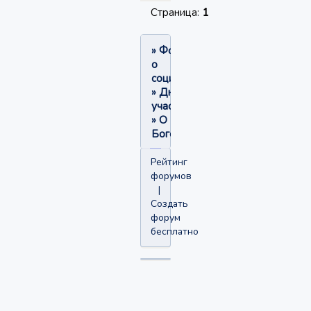
Страница:
1
»
Форум
о
социофобии
»
Дневники
участников
»
О
Боге
Рейтинг
форумов
|
Создать
форум
бесплатно