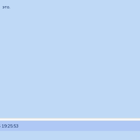
 это.
 19:25:53