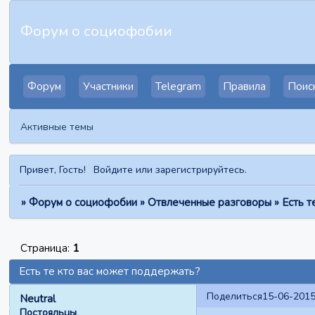
Форум о социофобии
Форум
Участники
Telegram
Правила
Поис
Активные темы
Привет, Гость!
Войдите
или
зарегистрируйтесь
.
»
Форум о социофобии
»
Отвлеченные разговоры
»
Есть т
Страница:
1
Есть те кто вас может поддержать?
Поделиться
15-06-2015
Neutral
Постояльцы