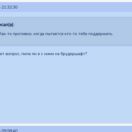
 21:32:30
сал(а):
Как-то противно, когда пытается кто-то тебя поддержать.
ет вопрос, пила ли я с ними на брудершафт?
 09:58:40