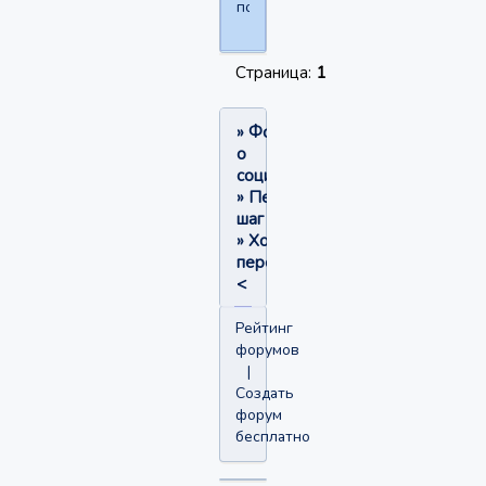
получается...
Страница:
1
»
Форум
о
социофобии
»
Первый
шаг
»
Хочу
перемен)
<
Рейтинг
форумов
|
Создать
форум
бесплатно