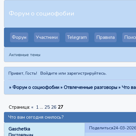
Форум о социофобии
Форум
Участники
Telegram
Правила
Поис
Активные темы
Привет, Гость!
Войдите
или
зарегистрируйтесь
.
»
Форум о социофобии
»
Отвлеченные разговоры
»
Что ва
Страница:
«
1
…
25
26
27
Что вам сегодня снилось?
Поделиться
24-03-2026
Gaschetka
Постояльцы