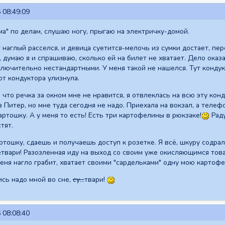
 08:49:09
ма" по делам, слушаю ногу, прыгаю на электричку-домой.
 наглый расселся, и девица суетится-мелочь из сумки достает, пе
 думаю я и спрашиваю, сколько ей на билет не хватает. Дело оказ
лючительно нестандартными. У меня такой не нашелся. Тут кондук
от кондуктора улизнула.
 что речка за окном мне не нравится, я отвлеклась на всю эту ко
 Питер, но мне туда сегодня не надо. Приехала на вокзал, а телеф
артошку. А у меня то есть! Есть три картофелины в рюкзаке!
Раду
тят.
ртошку, сдаешь и получаешь доступ к розетке. Я всё, шкуру содрала
.
твари! Разозленная иду на выход со своим уже окисляющимся товар
еня нагло грабит, хватает своими "сардельками" одну мою картофел
ись надо мной во сне,
су...
твари!
 08:08:40