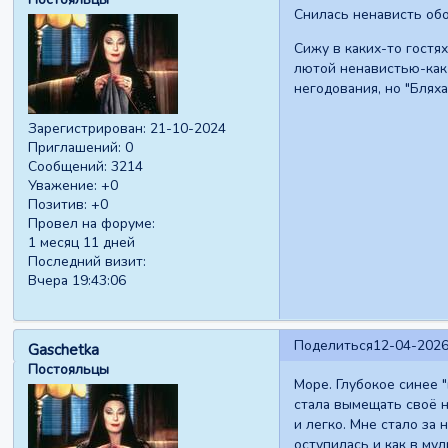
Снилась ненависть об
Сижу в каких-то гостях
лютой ненавистью-как к
негодования, но "Бляха
Зарегистрирован
: 21-10-2024
Приглашений:
0
Сообщений:
3214
Уважение:
+0
Позитив:
+0
Провел на форуме:
1 месяц 11 дней
Последний визит:
Вчера 19:43:06
Поделиться
12-04-2026
Gaschetka
Постояльцы
Море. Глубокое синее 
стала вымещать своё н
и легко. Мне стало за 
оступилась и как в мул