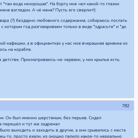
т "там вода нехорошая". На борту мне чел какой-то глазки
меня взглядом. А чё меня? Пусть его сверлит!)
вара (?) бездарно-любовного содержания, собираюсь послать
 с которым год разговариваем только в виде "здрасьте" и "до
чной кафешки, а в официантках у нас моя вчерашняя армянка из
юсь на корабле.
в детстве. Присматриваюсь-не червяки, у них крылья есть.
782
м. Он был именно шерстяным, без перьев. Сидел
да перешёл и тут же задремал
было выходить и заходить в другие, а они срывались с места
нец-то, просто ехали, из окошко палило какое-то нереально