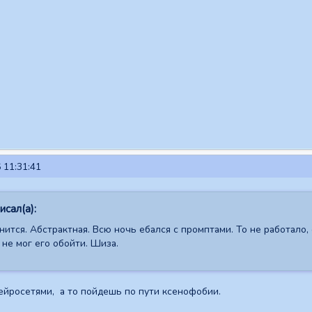
 11:31:41
сал(а):
ится. Абстрактная. Всю ночь ебался с промптами. То не работало,
 не мог его обойти. Шиза.
ейросетями, а то пойдешь по пути ксенофобии.