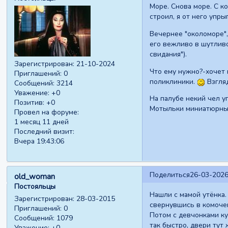
Море. Снова море. С ко
строил, я от него упр
Вечернее "околоморе",
его вежливо в шутливо
свидания").
Зарегистрирован
: 21-10-2024
Что ему нужно?-хочет п
Приглашений:
0
поликлиники.
Взгляд
Сообщений:
3214
Уважение:
+0
На палубе некий чел у
Позитив:
+0
Мотыльки миниатюрны
Провел на форуме:
1 месяц 11 дней
Последний визит:
Вчера 19:43:06
Поделиться
26-03-2026
old_woman
Постояльцы
Нашли с мамой утёнка.
Зарегистрирован
: 28-03-2015
свернувшись в комочек 
Приглашений:
0
Потом с девчонками ку
Сообщений:
1079
так быстро, двери тут
Уважение:
+0