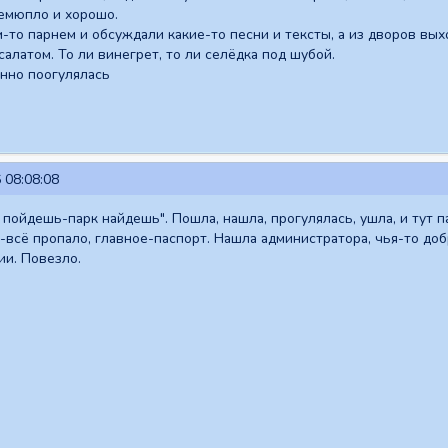
емюпло и хорошо.
-то парнем и обсуждали какие-то песни и тексты, а из дворов вы
салатом. То ли винегрет, то ли селёдка под шубой.
нно поогулялась
 08:08:08
 пойдешь-парк найдешь". Пошла, нашла, прогулялась, ушла, и тут 
-всё пропало, главное-паспорт. Нашла администратора, чья-то до
ии. Повезло.