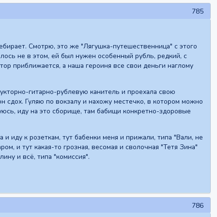
785
ребирает. Смотрю, это же "Лягушка-путешественница" с этого
алось не в этом, ей был нужен особенный рубль, редкий, с
тор приближается, а наша героиня все свои деньги наглому
ндукторно-гитарно-рублевую канитель и проехала свою
он сдох. Гуляю по вокзалу и нахожу местечко, в котором можно
юсь, иду на это сборище, там бабищи конкретно-здоровые
 и иду к розеткам, тут бабенки меня и прижали, типа "Вали, не
ом, и тут какая-то грозная, весомая и сволочная "Тетя Зина"
ину и всё, типа "комиссия".
786