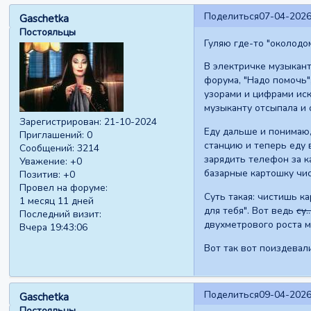
Поделиться
07-04-2026
Gaschetka
Постояльцы
Гуляю где-то "околодо
В электричке музыкант
форума, "Надо помочь",
узорами и цифрами иск
музыканту отсыпала и 
Зарегистрирован
: 21-10-2024
Еду дальше и понимаю,
Приглашений:
0
станцию и теперь еду в
Сообщений:
3214
зарядить телефон за к
Уважение:
+0
базарные картошку чис
Позитив:
+0
Провел на форуме:
Суть такая: чистишь ка
1 месяц 11 дней
для тебя". Вот ведь
су..
Последний визит:
двухметрового роста м
Вчера 19:43:06
Вот так вот поиздевал
Поделиться
09-04-2026
Gaschetka
Постояльцы