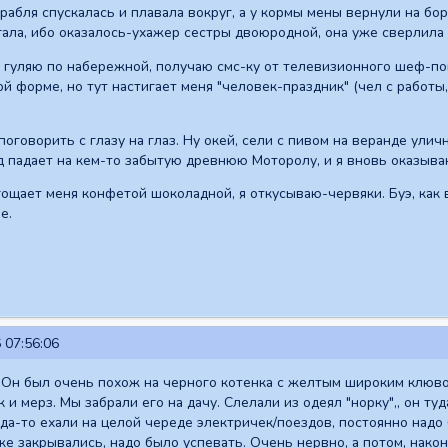
рабля спускалась и плавала вокруг, а у кормы мены вернули на бор
ыгала, ибо оказалось-ухажер сестры двоюродной, она уже сверлила 
 гуляю по набережной, получаю смс-ку от телевизионного шеф-по
й форме, но тут настигает меня "человек-праздник" (чел с работы,
оговорить с глазу на глаз. Ну окей, сели с пивом на веранде ули
 падает на кем-то забытую древнюю Моторолу, и я вновь оказыва
гощает меня конфетой шоколадной, я откусываю-червяки. Буэ, как 
е.
 07:56:06
 Он был очень похож на черного котенка с желтым широким клюво
и мерз. Мы забрали его на дачу. Слелали из одеял "норку",, он ту
да-то ехали на целой череде электричек/поездов, постоянно надо 
 же закрывались, надо было успевать. Очень нервно, а потом, нако