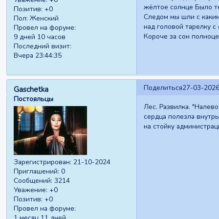
жёлтое солнце Было т
Позитив:
+0
Следом мы шли с каким
Пол:
Женский
над головой тарелку с 
Провел на форуме:
Короче за сон полноце
9 дней 10 часов
Последний визит:
Вчера 23:44:35
Поделиться
27-03-2026
Gaschetka
Постояльцы
Лес. Развилка. "Налево
сердца полезла внутрь
на стойку администрац
Зарегистрирован
: 21-10-2024
Приглашений:
0
Сообщений:
3214
Уважение:
+0
Позитив:
+0
Провел на форуме:
1 месяц 11 дней