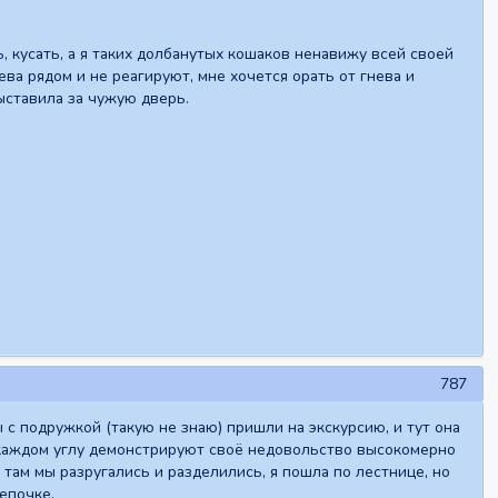
ь, кусать, а я таких долбанутых кошаков ненавижу всей своей
яева рядом и не реагируют, мне хочется орать от гнева и
выставила за чужую дверь.
787
 с подружкой (такую не знаю) пришли на экскурсию, и тут она
на каждом углу демонстрируют своё недовольство высокомерно
, там мы разругались и разделились, я пошла по лестнице, но
цепочке.