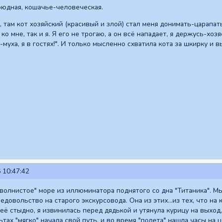
оюдная, кошачье-человеческая.
, там кот хозяйский (красивый и злой) стал меня донимать-царапат
о мне, так и я. Я его не трогаю, а он всё нападает, я держусь-хоз
-муха, я в гостях!". И только мысленно схватила кота за шкирку и 
 10:47:42
"волнистое" море из иллюминатора поднятого со дна "Титаника". Мы
едовольство на старого экскурсовода. Она из этих...из тех, что 
неё стыдно, я извинилась перед дядькой и утянула курицу на выход
ьтах "мягко" начала свой путь, и во время "полета" нашла часы на 