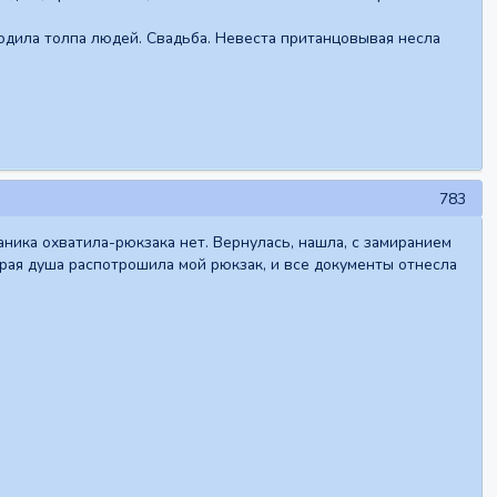
ходила толпа людей. Свадьба. Невеста пританцовывая несла
783
паника охватила-рюкзака нет. Вернулась, нашла, с замиранием
брая душа распотрошила мой рюкзак, и все документы отнесла