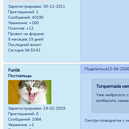
Зарегистрирован
: 30-12-2011
Приглашений:
1
Сообщений:
40190
Уважение:
+160
Позитив:
+12
Провел на форуме:
5 месяцев 19 дней
Последний визит:
Сегодня 04:53:43
Поделиться
13-04-2026
Funtik
Постояльцы
Torquemada напи
Уже нейросеть сн
колбасило, никак
Зарегистрирован
: 19-02-2019
Приглашений:
0
Сообщений:
1064
Смотри поакуратне с н
Уважение:
+1