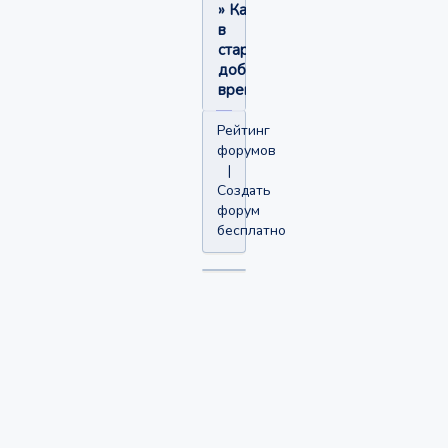
»
Как
в
старые
добрые
времена.
Рейтинг
форумов
|
Создать
форум
бесплатно