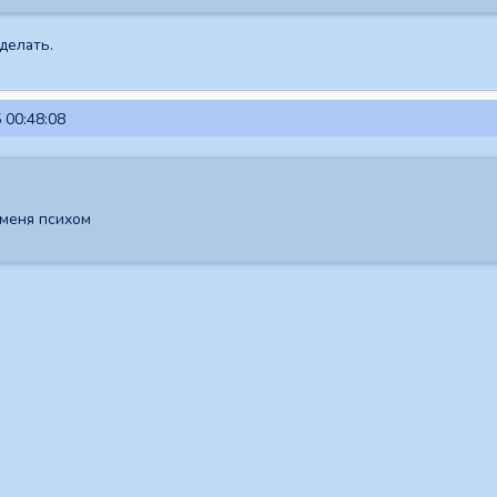
 делать.
 00:48:08
меня психом