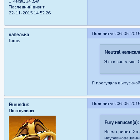
1 месяц 24 дня
Последний визит:
22-11-2015 14:52:26
Поделиться
06-05-2015
капелька
Гость
Neutral написал(
Это к капельке. 
Я прогуляла выпускной
Поделиться
06-05-2015
Burunduk
Постояльцы
Fury написал(а):
Всем привет! Хо
неуравновешанным