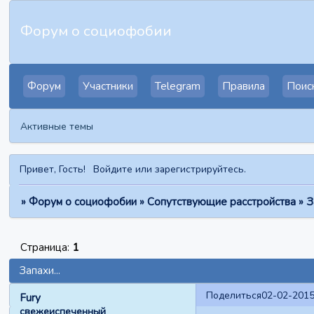
Форум о социофобии
Форум
Участники
Telegram
Правила
Поис
Активные темы
Привет, Гость!
Войдите
или
зарегистрируйтесь
.
»
Форум о социофобии
»
Сопутствующие расстройства
»
З
Страница:
1
Запахи...
Поделиться
02-02-2015
Fury
свежеиспеченный