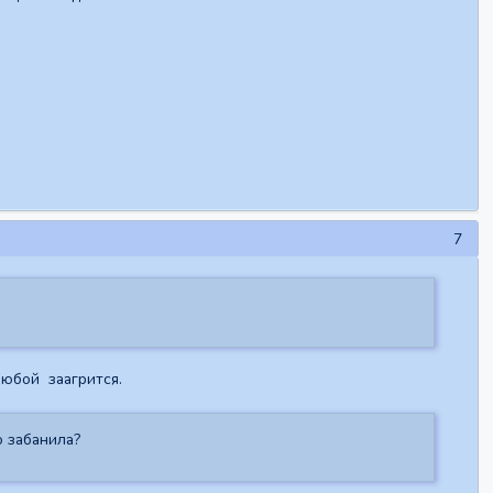
7
любой заагрится.
о забанила?