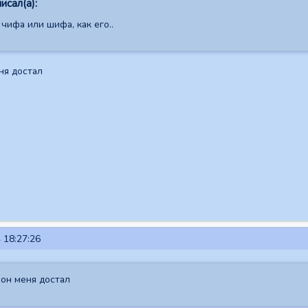
исал(а):
 чифа или шифа, как его..
ня достал
 18:27:26
 он меня достал