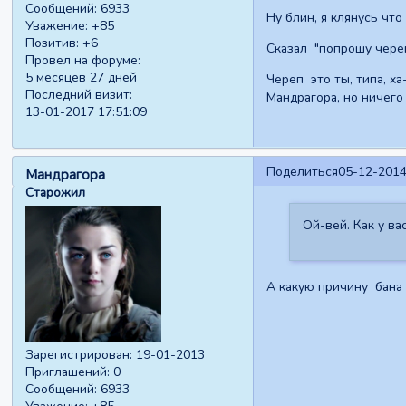
Сообщений:
6933
Ну блин, я клянусь что
Уважение:
+85
Позитив:
+6
Сказал "попрошу череп
Провел на форуме:
5 месяцев 27 дней
Череп это ты, типа, х
Последний визит:
Мандрагора, но ничего 
13-01-2017 17:51:09
Поделиться
05-12-2014
Мандрагора
Старожил
Ой-вей. Как у ва
А какую причину бана 
Зарегистрирован
: 19-01-2013
Приглашений:
0
Сообщений:
6933