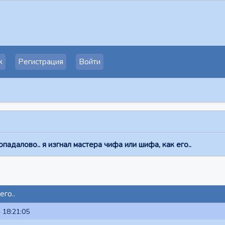
к
Регистрация
Войти
опадалово.. я изгнал мастера чифа или шифа, как его..
его..
 18:21:05