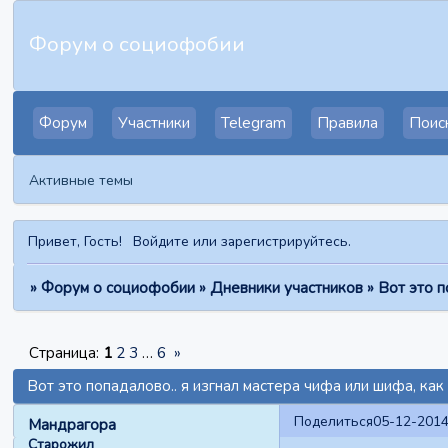
Форум о социофобии
Форум
Участники
Telegram
Правила
Поис
Активные темы
Привет, Гость!
Войдите
или
зарегистрируйтесь
.
»
Форум о социофобии
»
Дневники участников
»
Вот это п
Страница:
1
2
3
…
6
»
Вот это попадалово.. я изгнал мастера чифа или шифа, как 
Поделиться
05-12-2014
Мандрагора
Старожил