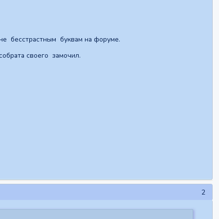
 не бесстрастным буквам на форуме.
собрата своего замочил.
2