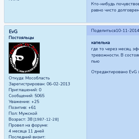
Кто-нибудь почувство
равно чисто долговрем
Поделиться
10-11-2014
EvG
Постояльцы
капелька
где то через месяц. э
тревожности. В состоя
пью
Отредактировано EvG (
Откуда:
Мособласть
Зарегистрирован
: 06-02-2013
Приглашений:
0
Сообщений:
5065
Уважение:
+25
Позитив:
+61
Пол:
Мужской
Возраст:
38
[1987-12-28]
Провел на форуме:
4 месяца 11 дней
Последний визит: