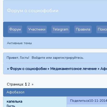
Форум о социофобии
Форум
Участники
Telegram
Правила
Поис
Активные темы
Привет, Гость!
Войдите
или
зарегистрируйтесь
.
»
Форум о социофобии
»
Медикаментозное лечение
»
Афо
Страница:
1
2
»
Афобазол
Поделиться
10-11-2014
капелька
Гость