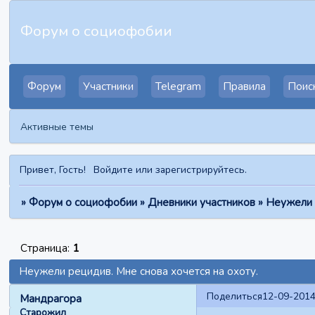
Форум о социофобии
Форум
Участники
Telegram
Правила
Поис
Активные темы
Привет, Гость!
Войдите
или
зарегистрируйтесь
.
»
Форум о социофобии
»
Дневники участников
»
Неужели р
Страница:
1
Неужели рецидив. Мне снова хочется на охоту.
Поделиться
12-09-2014
Мандрагора
Старожил