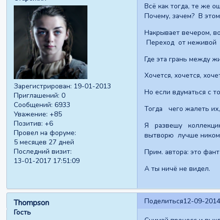
Всё как тогда, те же
Почему, зачем? В этом
Накрывает вечером, во
Переход от неживой м
Где эта грань между ж
Хочется, хочется, хоче
Зарегистрирован
: 19-01-2013
Но если вдуматься с т
Приглашений:
0
Сообщений:
6933
Тогда чего жалеть их, 
Уважение:
+85
Позитив:
+6
Я развешу коллекцию 
Провел на форуме:
вытворю лучше никому
5 месяцев 27 дней
Последний визит:
Прим. автора: это фант
13-01-2017 17:51:09
А ты ничё не видел.
Поделиться
12-09-2014
Thompson
Гость