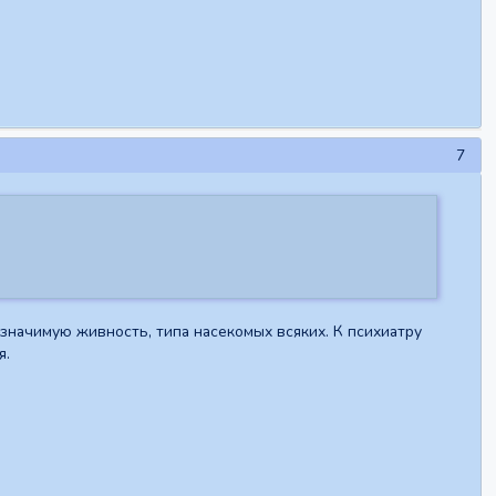
7
 значимую живность, типа насекомых всяких. К психиатру
я.