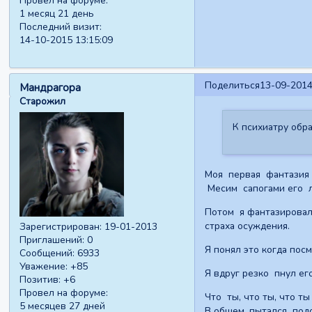
Провел на форуме:
1 месяц 21 день
Последний визит:
14-10-2015 13:15:09
Поделиться
13-09-2014
Мандрагора
Старожил
К психиатру обра
Моя первая фантазия д
Месим сапогами его л
Потом я фантазировал
страха осуждения.
Зарегистрирован
: 19-01-2013
Приглашений:
0
Я понял это когда по
Сообщений:
6933
Уважение:
+85
Я вдруг резко пнул ег
Позитив:
+6
Провел на форуме:
Что ты, что ты, что ты
5 месяцев 27 дней
В общем, пытался подо