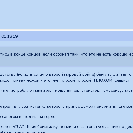
 01:18:19
тись в конце концов, если осознал таки, что это не есть хорошо и
етства (когда я узнал о второй мировой войне) была такая: мы 
ицо, тыкаем ножом - это же плохой, плохой, ПЛОХОЙ фашист! Ег
 что истребляю маньяков, мошенников, атеистов, гомосексуалист
смотрел в глаза котёнка которого принёс домой покормить. Его 
о сапогом и поднял за горло.
 хочешь?! А?! Взял брызгалку, веник и стал гоняться за ним по дом
йти к этому творчески.