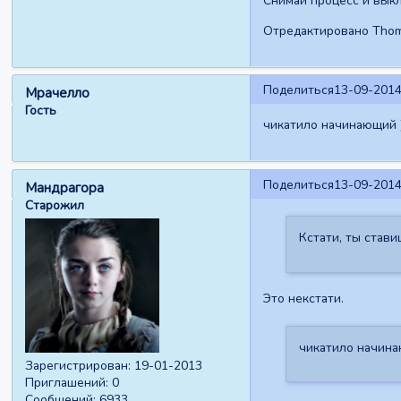
Снимай процесс и вык
Отредактировано Thomp
Поделиться
13-09-2014
Мрачелло
Гость
чикатило начинающий 
Поделиться
13-09-2014
Мандрагора
Старожил
Кстати, ты став
Это некстати.
чикатило начина
Зарегистрирован
: 19-01-2013
Приглашений:
0
Сообщений:
6933