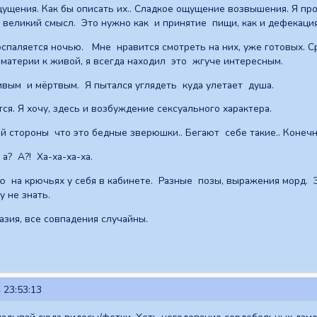
 ощущения. Как бы описать их.. Сладкое ощущение возвышения. Я
 великий смысл. Это нужно как и принятие пищи, как и дефекация
спаляется ночью. Мне нравится смотреть на них, уже готовых. С
атерии к живой, я всегда находил это жгуче интересным.
ивым и мёртвым. Я пытался углядеть куда улетает душа.
тся. Я хочу, здесь и возбуждение сексуального характера.
ой стороны что это бедные зверюшки.. Бегают себе такие.. Коне
а? А?! Ха-ха-ха-ха.
на крючьях у себя в кабинете. Разные позы, выражения морд. Эт
 не знать.
азия, все совпадения случайны.
 23:53:13