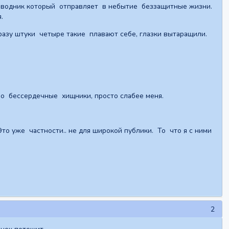
 проводник который отправляет в небытие беззащитные жизни.
.
разу штуки четыре такие плавают себе, глазки вытаращили.
чно бессердечные хищники, просто слабее меня.
о уже частности.. не для широкой публики. То что я с ними
2