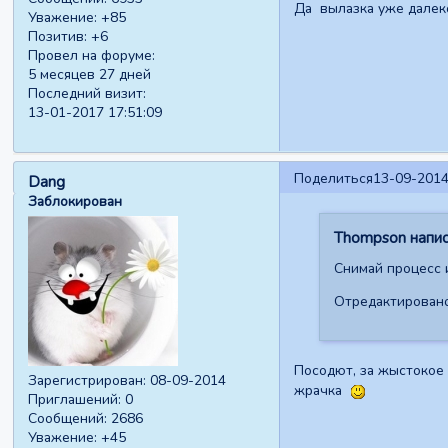
Да вылазка уже далеко 
Уважение:
+85
Позитив:
+6
Провел на форуме:
5 месяцев 27 дней
Последний визит:
13-01-2017 17:51:09
Поделиться
13-09-2014
Dang
Заблокирован
Thompson написа
Снимай процесс 
Отредактировано
Посодют, за жыстокое 
Зарегистрирован
: 08-09-2014
жрачка
Приглашений:
0
Сообщений:
2686
Уважение:
+45