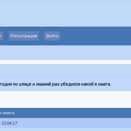
к
Регистрация
Войти
одня по улице и лишний раз убедился какой я омега.
 омега.
 22:04:17