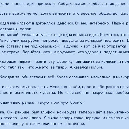
али - много еды привезли. Арбузы всякие, колбаса и так далее. 
сть и всё же не мог долго выносить это весёлое общество. Взял 
людал как играют в догонялки девочки. Очень интересно. Парни 
люстрация полов.
коляской. Уехала и тут же ещё одна коляска едет. Я смотрю, это 
Алкоголик два рубля попросил, девушка за коляской последить. 
 она оставила её под козырьком) и думаю - вот сейчас оторвётс
от страха. Вернётся мать и подумает что ударил я, подаст на м
дающая мысль - взять эту девочку, вытащить из коляски и пол
то тебя так.. что же это за тварь.. А казался милым..
аблюдал за обществом и всё более осознавал насколько я низкора
 и захотелось поплакать. Неважно о чём, просто абстрактно нас
бность испытывать чувства. Но как я себя не накручивал, вообр
годами выстраивал такую прочную броню.
ка. Он раньше был альфой номер два, теперь идёт в замызганн
я весело и вежливо. Я мягко говоря тоже нередко и немало выпив
воего альфу в таком плачевном состоянии.