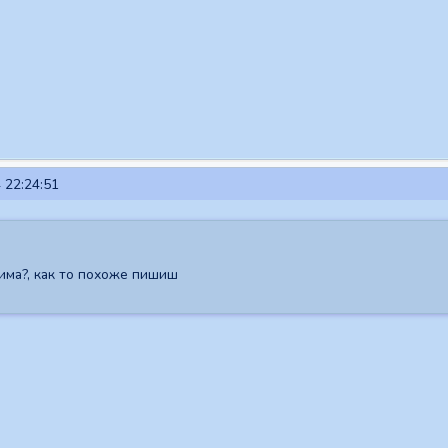
 22:24:51
има?, как то похоже пишиш