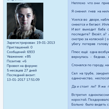
Неплохо что они приех
Я сменил гнев на мило
Уселся во дворе, наб
смеются и бегают. Ил
И вот выходит баба с 
последите? Везёт, а? 
смотрю за коляской (
Зарегистрирован
: 19-01-2013
убегу потеряв голову 
Приглашений:
0
Плюс ещё одна возбуж
Сообщений:
6933
Уважение:
+85
вернулась - бедная.. к
Позитив:
+6
Слонялся по городу, н
Провел на форуме:
5 месяцев 27 дней
Сел на трубе, закурил
Последний визит:
одиночество, неспосо
13-01-2017 17:51:09
Да и стоит ли? Я же 
Встретил одноклассни
коростой. Поздоровалс
Больно было видеть с