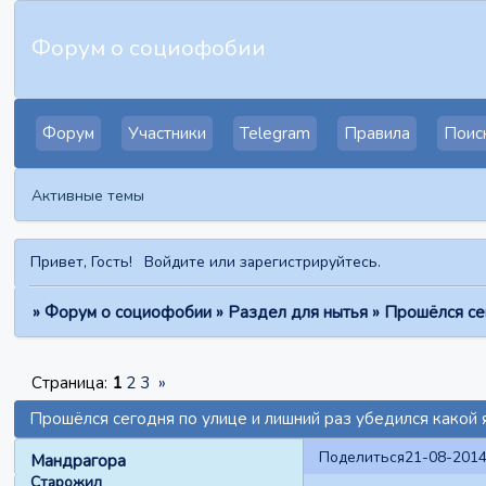
Форум о социофобии
Форум
Участники
Telegram
Правила
Поис
Активные темы
Привет, Гость!
Войдите
или
зарегистрируйтесь
.
»
Форум о социофобии
»
Раздел для нытья
»
Прошёлся сег
Страница:
1
2
3
»
Прошёлся сегодня по улице и лишний раз убедился какой я
Поделиться
21-08-2014
Мандрагора
Старожил