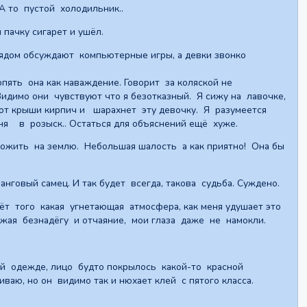
А то пустой холодильник..
пачку сигарет и ушёл.
рядом обсуждают компьютерные игры, а девки звонко
опять она как наваждение. Говорит за коляской не
Видимо они чувствуют что я безотказный. Я сижу на лавочке,
я от крыши кирпич и шарахнет эту девочку. Я разумеется
еня в розыск.. Остаться для объяснений ещё хуже.
ожить на землю. Небольшая шалость а как приятно! Она бы
нговый самец. И так будет всегда, такова судьба. Суждено.
чёт того какая угнетающая атмосфера, как меня удушает это
ажая безнадёгу и отчаяние, мои глаза даже не намокли.
ой одежде, лицо будто покрылось какой-то красной
аю, но он видимо так и нюхает клей с пятого класса.