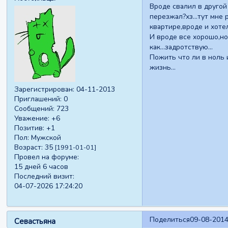
Вроде свалил в другой
перезжал?хз...тут мне
квартире,вроде и хотел
И вроде все хорошо,но
как...задротствую...
Пожить что ли в ноль 
жизнь...
Зарегистрирован
: 04-11-2013
Приглашений:
0
Сообщений:
723
Уважение:
+6
Позитив:
+1
Пол:
Мужской
Возраст:
35
[1991-01-01]
Провел на форуме:
15 дней 6 часов
Последний визит:
04-07-2026 17:24:20
Поделиться
09-08-2014
Севастьяна