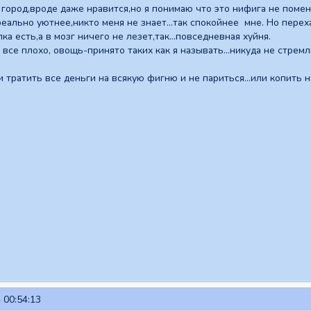
 город,вроде даже нравится,но я понимаю что это нифига не помен
 реально уютнее,никто меня не знает...так спокойнее мне. Но пере
ка есть,а в мозг ничего не лезет,так...повседневная хуйня.
 все плохо, овощь-принято таких как я называть...никуда не стре
и тратить все деньги на всякую фигню и не париться...или копи
 00:54:13