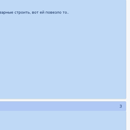
варные строить, вот ей повезло то..
3