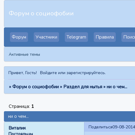
Форум о социофобии
Форум
Участники
Telegram
Правила
Поис
Активные темы
Привет, Гость!
Войдите
или
зарегистрируйтесь
.
»
Форум о социофобии
»
Раздел для нытья
»
ни о чем...
Страница:
1
ни о чем...
Поделиться
09-08-2014
Виталик
Постояльцы