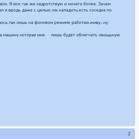
яло. Я все так же задротствую и ничего более. Зачем
хал я вродь даже с целью лж наладить,есть соседка по
млюсь,так лишь на фоновом режиме работаю,живу...ну
ть на машину которая мне лишь будет облегчать овощьную
2