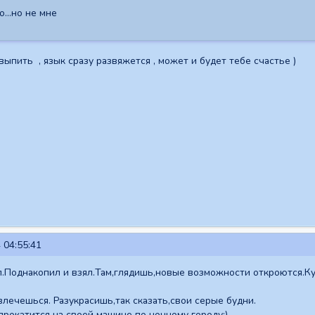
о...но не мне
пить , язык сразу развяжется , может и будет тебе счастье )
 04:55:41
л.Поднакопил и взял.Там,глядишь,новые возможности откроются.Ку
влечешься. Разукрасишь,так сказать,свои серые будни.
 прокатится на своей машине по ночному городу:)