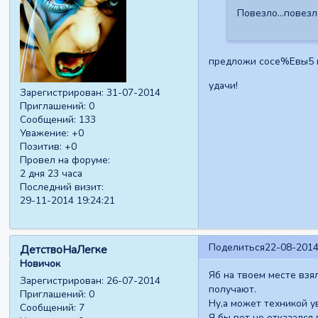
Повезло...повезл
предложи сосе%Eвы5 вы
удачи!
Зарегистрирован
: 31-07-2014
Приглашений:
0
Сообщений:
133
Уважение:
+0
Позитив:
+0
Провел на форуме:
2 дня 23 часа
Последний визит:
29-11-2014 19:24:21
Поделиться
22-08-2014
ДетствоНаЛегке
Новичок
Яб на твоем месте взя
Зарегистрирован
: 26-07-2014
получают.
Приглашений:
0
Ну,а может техникой у
Сообщений:
7
Я бы вот не отказался