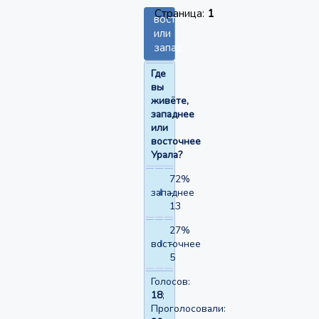
Страница:
1
восток
или
запад
Где
вы
живёте,
западнее
или
восточнее
Урала?
72%
западнее
-
13
27%
восточнее
-
5
Голосов:
18
;
Проголосовали: