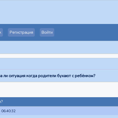
к
Регистрация
Войти
а ли ситуация когда родители бухают с ребёнком?
м?
 06:40:32