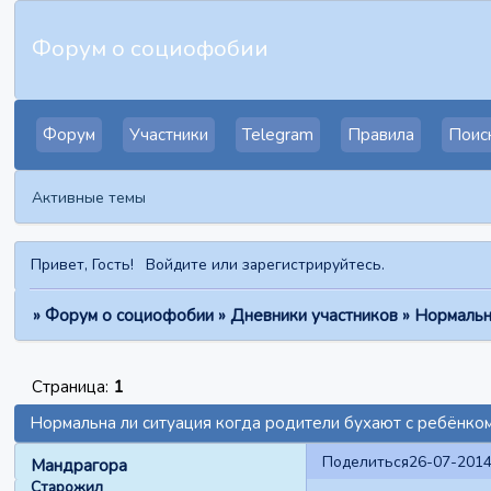
Форум о социофобии
Форум
Участники
Telegram
Правила
Поис
Активные темы
Привет, Гость!
Войдите
или
зарегистрируйтесь
.
»
Форум о социофобии
»
Дневники участников
»
Нормальн
Страница:
1
Нормальна ли ситуация когда родители бухают с ребёнко
Поделиться
26-07-2014
Мандрагора
Старожил