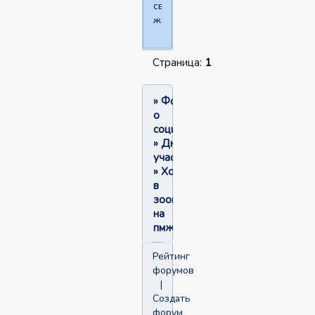
своей
жертвы...
Страница:
1
»
Форум
о
социофобии
»
Дневники
участников
»
Хочу
в
зоопарк
на
пмж.
Рейтинг
форумов
|
Создать
форум