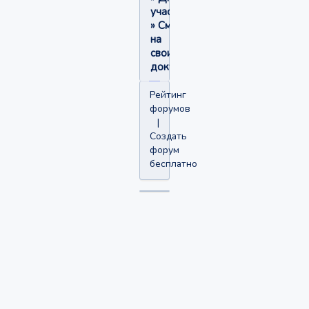
участников
»
Смотрю
на
свои
документики.
Рейтинг
форумов
|
Создать
форум
бесплатно