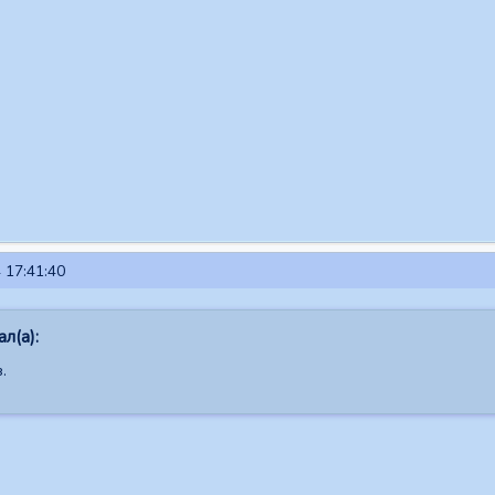
 17:41:40
л(а):
.