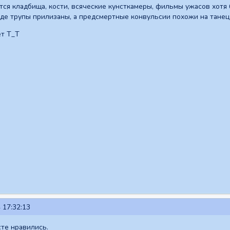
тся кладбища, кости, всяческие кунсткамеры, фильмы ужасов хотя 
 где трупы прилизаны, а предсмертные конвульсии похожи на танец
ет Т_Т
 17:32:13
те нравились.