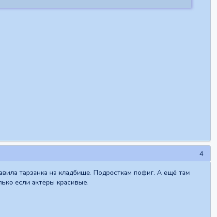
4
авила тарзанка на кладбище. Подросткам пофиг. А ещё там
лько если актёры красивые.