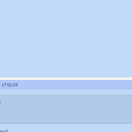
 17:52:19
:
тся?