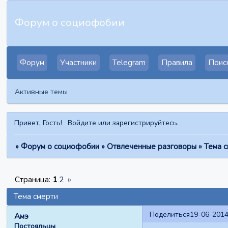
Форум о социофобии
Форум
Участники
Telegram
Правила
Поис
Активные темы
Привет, Гость!
Войдите
или
зарегистрируйтесь
.
»
Форум о социофобии
»
Отвлеченные разговоры
»
Тема 
Страница:
1
2
»
Тема смерти
Поделиться
19-06-2014
Амэ
Постояльцы