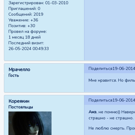
Зарегистрирован
: 01-03-2010
Приглашений:
0
Сообщений:
2019
Уважение:
+36
Позитив:
+30
Провел на форуме:
1 месяц 18 дней
Последний визит:
26-05-2024 00:49:33
Поделиться
19-06-2014
Мрачелло
Гость
Мне нравится. Но филь
Поделиться
19-06-2014
Кореякин
Постояльцы
Амэ
, не помню)) Навер
страшно - не страшно.
Не люблю смерть. Прог