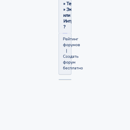
»
Тесты
»
Экстраверт
или
Интроверт
?
Рейтинг
форумов
|
Создать
форум
бесплатно