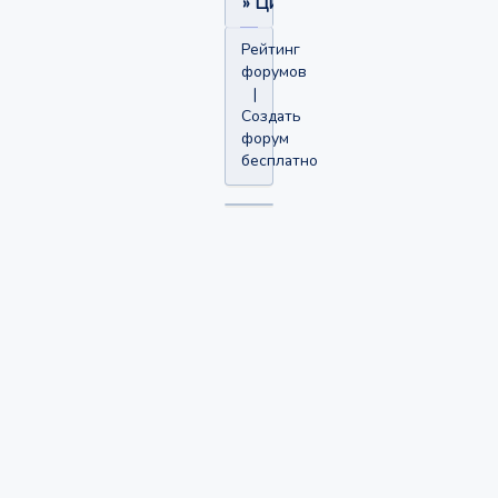
»
Цирк
Рейтинг
форумов
|
Создать
форум
бесплатно