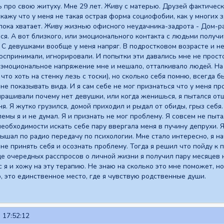
 про свою житуху. Мне 29 лет. Живу с матерью. Друзей фактичес
скажу что у меня не такая острая форма социофобии, как у многих 
 пока хватает. Живу жизнью офисного неудачника-задрота - Дом-ра
я. А вот близкого, или эмоционального контакта с людьми получи
. С девушками вообще у меня напряг. В подростковом возрасте и н
оспринимали, игнорировали. И попытки эти давались мне не просто,
 эмоциональное напряжение мне и мешало, отталкивало людей. На 
что хоть на стенку лезь с тоски), но сколько себя помню, всегда 
 не показывать вида. И я сам себе не мог признаться что у меня п
прашивали почему нет девушки, или когда женишься, я пытался отш
дня. Я жутко грузился, домой приходил и рыдал от обиды, грыз себ
емы я и не думал. Я и признать не мог проблему. Я совсем не пыт
еобходимости искать себе пару ввергала меня в пучину депрухи. 
ышал по радио передачу по психологии. Мне стало интересно, я на
не принять себя и осознать проблему. Тогда я решил что пойду к п
е очередных расспросов о личной жизни я получил пару месяцев на
 я и хожу на эту терапию. Не знаю на сколько это мне поможет, н
, это единственное место, где я чувствую родственные души.
 17:52:12