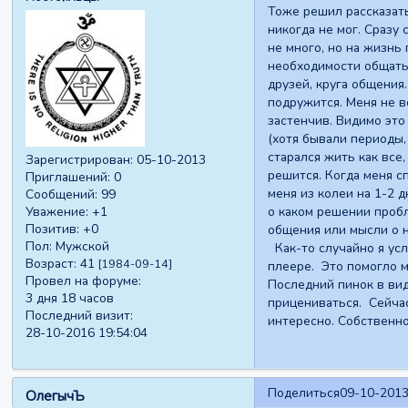
Тоже решил рассказать
никогда не мог. Сразу 
не много, но на жизнь
необходимости общатьс
друзей, круга общения
подружится. Меня не в
застенчив. Видимо это
(хотя бывали периоды, 
старался жить как все,
Зарегистрирован
: 05-10-2013
решится. Когда меня с
Приглашений:
0
меня из колеи на 1-2 
Сообщений:
99
о каком решении пробл
Уважение:
+1
Позитив:
+0
общения или мысли о н
Пол:
Мужской
Как-то случайно я усл
Возраст:
41
[1984-09-14]
плеере. Это помогло м
Провел на форуме:
Последний пинок в вид
3 дня 18 часов
прицениваться. Сейчас
Последний визит:
интересно. Собственно
28-10-2016 19:54:04
Поделиться
09-10-2013
ОлегычЪ