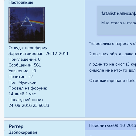
Постояльцы
fatalist написал(
Мне стало интере
"Взрослым о взрослых" 
Откуда:
периферия
Зарегистрирован
: 26-12-2011
2 высших обр-я ...зако
Приглашений:
0
я один то не смог (3 к
Сообщений:
561
смысле мне кто-то дол
Уважение:
+0
Позитив:
+2
Отредактировано darksi
Пол:
Мужской
Провел на форуме:
14 дней 1 час
Последний визит:
24-06-2016 23:50:33
Поделиться
09-10-2013
Риггер
Заблокирован