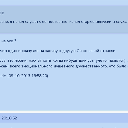
а):
сно, я начал слушать ее постоянно, качал старые выпуски и слухал
на эхе ?
нчил один и сразу же на заочку в другую ? а по какой отрасли
урса и иллюзии насчет хоть когда нибудь доучусь, улетучиваются),
жен) всего эмоционального душевного дружественного, что было 
de (09-10-2013 19:58:20)
 20:18:52