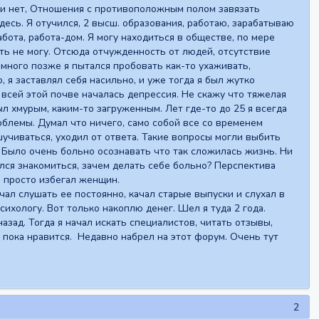
ки нет, Отношения с противоположным полом завязать
здесь. Я отучился, 2 высш. образования, работаю, зарабатываю
бота, работа-дом. Я могу находиться в обществе, по мере
ть не могу. Отсюда отчужденность от людей, отсутствие
емного позже я пытался пробовать как-то ухаживать,
 я заставлял себя насильно, и уже тогда я был жутко
всей этой почве началась депрессия. Не скажу что тяжелая
был хмурым, каким-то загруженным. Лет где-то до 25 я всегда
роблемы. Думал что ничего, само собой все со временем
учиваться, уходил от ответа. Такие вопросы могли выбить
я. Было очень больно осознавать что так сложилась жизнь. Ни
ался знакомиться, зачем делать себе больно? Перспектива
Я просто избегал женщин.
чал слушать ее постоянно, качал старые выпуски и слухал в
сихологу. Вот только накоплю денег. Шел я туда 2 года.
зад. Тогда я начал искать специалистов, читать отзывы,
о пока нравится. Недавно набрел на этот форум. Очень тут
2