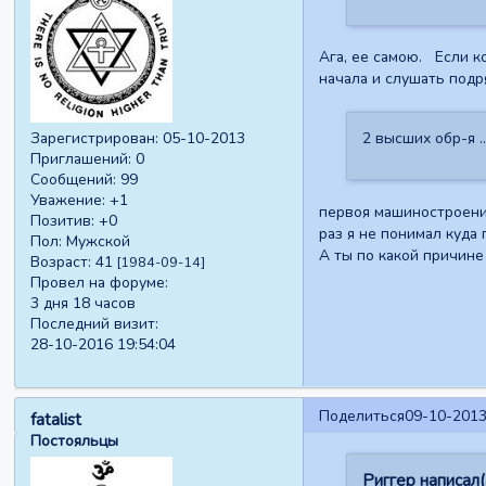
Ага, ее самою. Если к
начала и слушать подр
2 высших обр-я .
Зарегистрирован
: 05-10-2013
Приглашений:
0
Сообщений:
99
Уважение:
+1
первоя машиностроение
Позитив:
+0
раз я не понимал куда
Пол:
Мужской
А ты по какой причине
Возраст:
41
[1984-09-14]
Провел на форуме:
3 дня 18 часов
Последний визит:
28-10-2016 19:54:04
Поделиться
09-10-2013
fatalist
Постояльцы
Риггер написал(