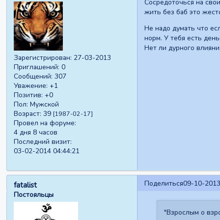
Сосредоточься на свои
жить без баб это жест
Не надо думать что ес
норм. У тебя есть день
Нет ли дурного влиян
Зарегистрирован
: 27-03-2013
Приглашений:
0
Сообщений:
307
Уважение:
+1
Позитив:
+0
Пол:
Мужской
Возраст:
39
[1987-02-17]
Провел на форуме:
4 дня 8 часов
Последний визит:
03-02-2014 04:44:21
Поделиться
09-10-2013
fatalist
Постояльцы
"Взрослым о взро