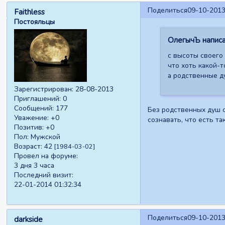
Поделиться
09-10-2013
Faithless
Постояльцы
ОлегычЪ написа
с высоты своего
что хоть какой-т
а родственные д
Зарегистрирован
: 28-08-2013
Приглашений:
0
Сообщений:
177
Без родственных душ с
Уважение:
+0
сознавать, что есть та
Позитив:
+0
Пол:
Мужской
Возраст:
42
[1984-03-02]
Провел на форуме:
3 дня 3 часа
Последний визит:
22-01-2014 01:32:34
Поделиться
09-10-2013
darkside