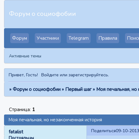
Форум о социофобии
Форум
Участники
Telegram
Правила
Поис
Активные темы
Привет, Гость!
Войдите
или
зарегистрируйтесь
.
»
Форум о социофобии
»
Первый шаг
»
Моя печальная, но
Страница:
1
Моя печальная, но незаконченная история
Поделиться
09-10-2013
fatalist
Постояльцы