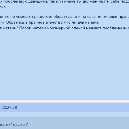
х проблемах с девушкам, так или иначе ты должен найти себе подр
око.
ли ты не умеешь правильно общаться то и на секс не имеешь права
ги. Обратись в брачное агенство что ли для начала.
ия матери? Порой матери чрезмерной опекой мешают проблемным 
 20:27:39
слых" на эхе ?