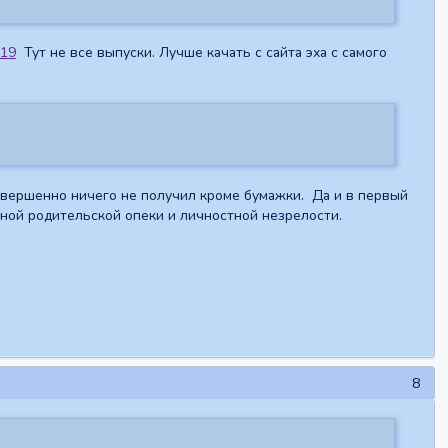
719
Тут не все выпуски. Лучше качать с сайта эха с самого
овершенно ничего не получил кроме бумажки. Да и в первый
рной родительской опеки и личностной незрелости.
8