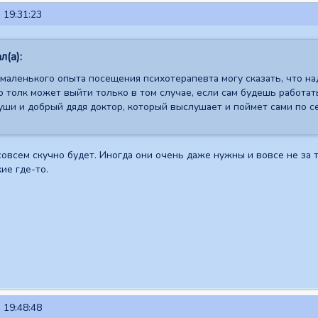
 19:31:23
л(а):
 маленького опыта посещения психотерапевта могу сказать, что н
о толк может выйти только в том случае, если сам будешь работат
уши и добрый дядя доктор, который выслушает и поймет сами по 
овсем скучно будет. Иногда они очень даже нужны и вовсе не за т
кие где-то.
 19:48:48