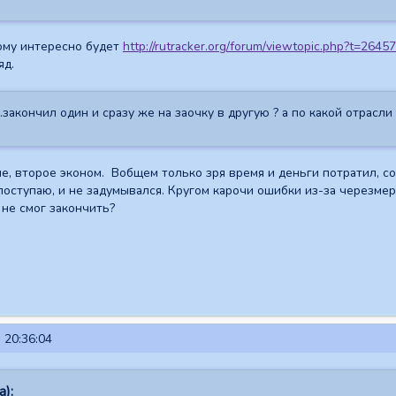
ому интересно будет
http://rutracker.org/forum/viewtopic.php?t=2645
яд.
..закончил один и сразу же на заочку в другую ? а по какой отрасли
, второе эконом. Вобщем только зря время и деньги потратил, с
 поступаю, и не задумывался. Кругом карочи ошибки из-за черезме
 не смог закончить?
 20:36:04
а):