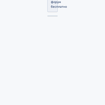
форум
бесплатно