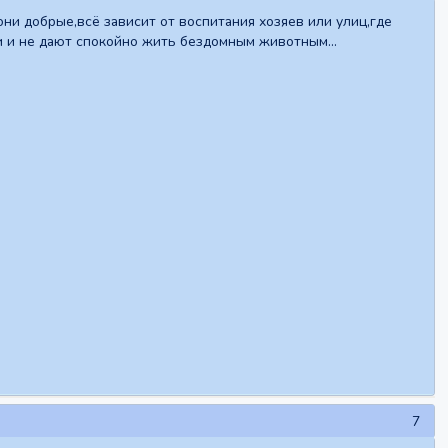
ни добрые,всё зависит от воспитания хозяев или улиц,где
и и не дают спокойно жить бездомным животным...
7