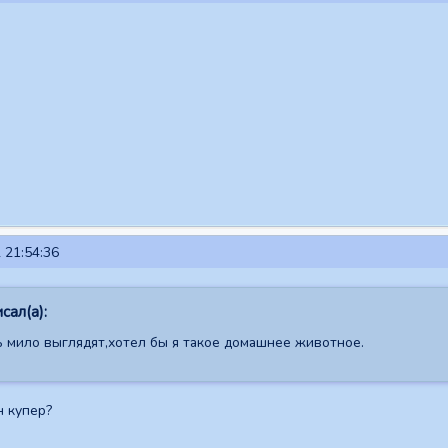
 21:54:36
сал(а):
 мило выглядят,хотел бы я такое домашнее животное.
н купер?