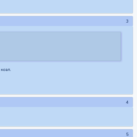
3
коал.
4
5