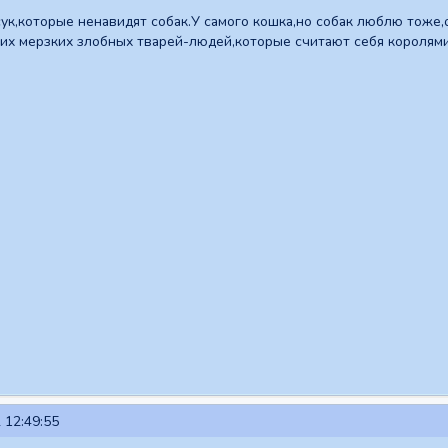
к,которые ненавидят собак.У самого кошка,но собак люблю тоже,о
тих мерзких злобных тварей-людей,которые считают себя королям
 12:49:55