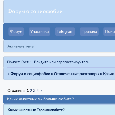
Форум о социофобии
Форум
Участники
Telegram
Правила
Поис
Активные темы
Привет, Гость!
Войдите
или
зарегистрируйтесь
.
»
Форум о социофобии
»
Отвлеченные разговоры
»
Каких
Страница:
1
2
3
4
»
Каких животных вы больше любите?
Каких животных Тараканлюбите?