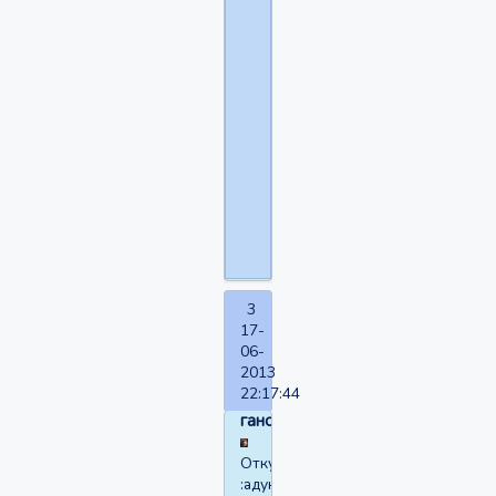
Акулы
и
люди
3
17-
06-
2013
22:17:44
ганс
Откуда:
:адуктО