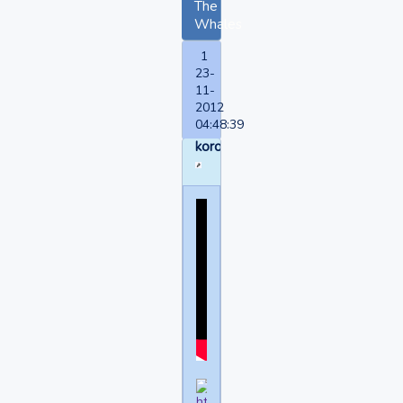
The
Whales
1
23-
11-
2012
04:48:39
korollev001