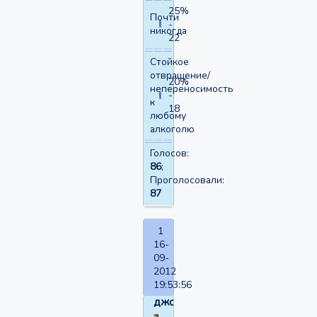
25%
Почти
-
никогда
22
Стойкое
отвращение/
20%
непереносимость
-
к
18
любому
алкоголю
Голосов:
86
;
Проголосовали:
87
1
16-
09-
2012
19:53:56
джордж