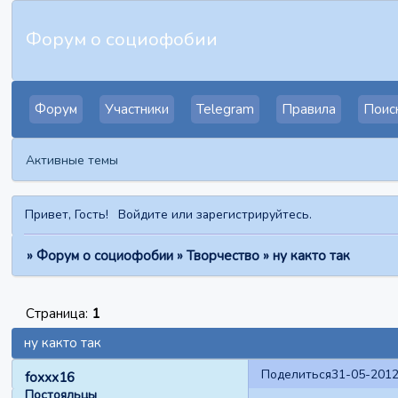
Форум о социофобии
Форум
Участники
Telegram
Правила
Поис
Активные темы
Привет, Гость!
Войдите
или
зарегистрируйтесь
.
»
Форум о социофобии
»
Творчество
»
ну както так
Страница:
1
ну както так
Поделиться
31-05-2012
foxxx16
Постояльцы