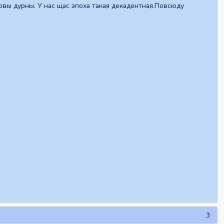
овы дурны. У нас щас эпоха такая декадентная.Повсюду
3