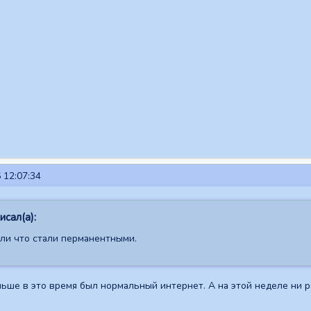
 12:07:34
сал(а):
сли что стали перманентными.
ьше в это время был нормальный интернет. А на этой неделе ни р