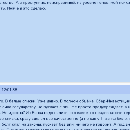
льство. А я преступник, неисправимый, на уровне генов, мой псих
ть. Иначе я это сделаю.
 12:01:38
то. В белые списки. Уже давно. В полном объёме, Сбер-Инвестиции 
т очко государству, не пускает с впн. Не просто предупреждает, а н
я. Не идиоты? Из Банка надо валить, это какие-то неадекватные те
е списки, сразу сделал всё качественно (а не как у Т-Банка было,
 болт клал на законы, пускает без впн, ничего не говорит. А под