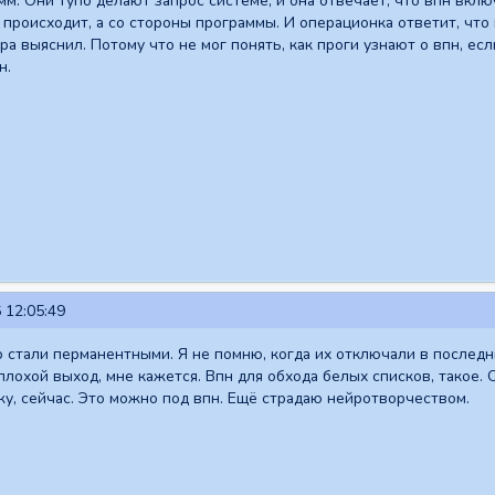
мм. Они тупо делают запрос системе, и она отвечает, что впн вкл
 происходит, а со стороны программы. И операционка ответит, что 
ера выяснил. Потому что не мог понять, как проги узнают о впн, ес
н.
 12:05:49
о стали перманентными. Я не помню, когда их отключали в последни
 плохой выход, мне кажется. Впн для обхода белых списков, такое.
у, сейчас. Это можно под впн. Ещё страдаю нейротворчеством.