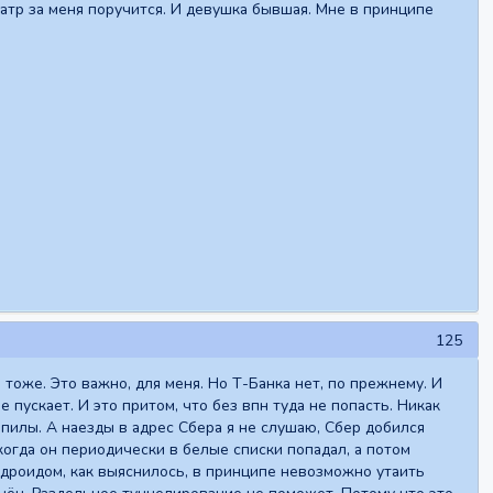
иатр за меня поручится. И девушка бывшая. Мне в принципе
125
тоже. Это важно, для меня. Но Т-Банка нет, по прежнему. И
е пускает. И это притом, что без впн туда не попасть. Никак
рпилы. А наезды в адрес Сбера я не слушаю, Сбер добился
 когда он периодически в белые списки попадал, а потом
 андроидом, как выяснилось, в принципе невозможно утаить