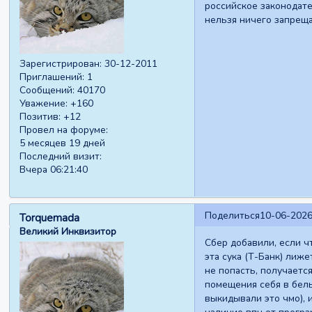
российское законодате
нельзя ничего запреща
Зарегистрирован
: 30-12-2011
Приглашений:
1
Сообщений:
40170
Уважение:
+160
Позитив:
+12
Провел на форуме:
5 месяцев 19 дней
Последний визит:
Вчера 06:21:40
Поделиться
10-06-2026
Torquemada
Великий Инквизитор
Сбер добавили, если ч
эта сука (Т-Банк) лиже
не попасть, получаетс
помещения себя в белы
выкидывали это чмо), и