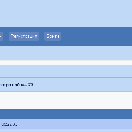
к
Регистрация
Войти
автра война... #3
 08:22:31