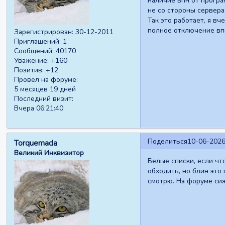
наличие впн от програ
не со стороны сервера
Так это работает, я вч
полное отключение вп
Зарегистрирован
: 30-12-2011
Приглашений:
1
Сообщений:
40170
Уважение:
+160
Позитив:
+12
Провел на форуме:
5 месяцев 19 дней
Последний визит:
Вчера 06:21:40
Поделиться
10-06-2026
Torquemada
Великий Инквизитор
Белые списки, если чт
обходить, но блин это
смотрю. На форуме сиж