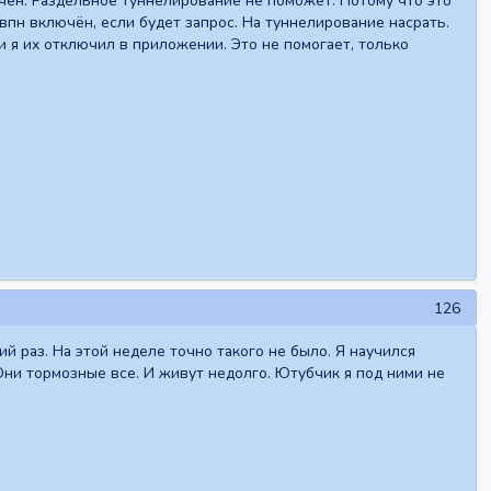
ючён. Раздельное туннелирование не поможет. Потому что это
впн включён, если будет запрос. На туннелирование насрать.
ли я их отключил в приложении. Это не помогает, только
126
й раз. На этой неделе точно такого не было. Я научился
 Они тормозные все. И живут недолго. Ютубчик я под ними не