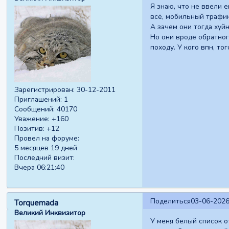
Я знаю, что не ввели 
всё, мобильный трафик
А зачем они тогда хуй
Но они вроде обратног
походу. У кого впн, тог
Зарегистрирован
: 30-12-2011
Приглашений:
1
Сообщений:
40170
Уважение:
+160
Позитив:
+12
Провел на форуме:
5 месяцев 19 дней
Последний визит:
Вчера 06:21:40
Поделиться
03-06-2026
Torquemada
Великий Инквизитор
У меня белый список о