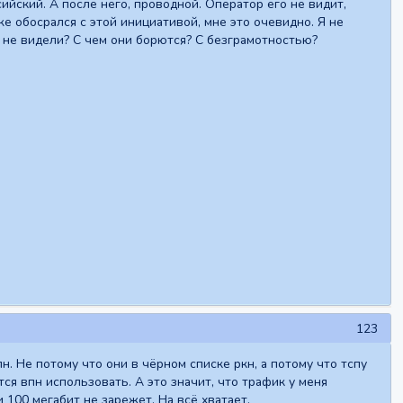
ийский. А после него, проводной. Оператор его не видит,
же обосрался с этой инициативой, мне это очевидно. Я не
за не видели? С чем они борются? С безграмотностью?
123
. Не потому что они в чёрном списке ркн, а потому что тспу
тся впн использовать. А это значит, что трафик у меня
и 100 мегабит не зарежет. На всё хватает.