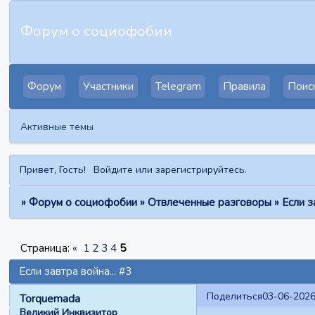
Форум о социофобии
Форум
Участники
Telegram
Правила
Поис
Активные темы
Привет, Гость!
Войдите
или
зарегистрируйтесь
.
»
Форум о социофобии
»
Отвлеченные разговоры
»
Если з
Страница:
«
1
2
3
4
5
Если завтра война... #3
Поделиться
03-06-2026
Torquemada
Великий Инквизитор