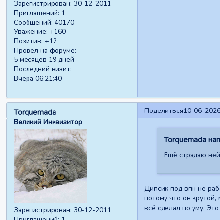
Зарегистрирован
: 30-12-2011
Приглашений:
1
Сообщений:
40170
Уважение:
+160
Позитив:
+12
Провел на форуме:
5 месяцев 19 дней
Последний визит:
Вчера 06:21:40
Поделиться
10-06-2026
Torquemada
Великий Инквизитор
Torquemada напи
Ещё страдаю ней
Дипсик под впн не рабо
потому что он крутой, 
всё сделал по уму. Это
Зарегистрирован
: 30-12-2011
Приглашений:
1