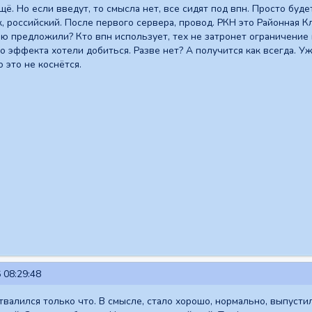
ещё. Но если введут, то смысла нет, все сидят под впн. Просто бу
, российский. После первого сервера, провод. РКН это Районная 
ню предложили? Кто впн использует, тех не затронет ограничение н
о эффекта хотели добиться. Разве нет? А получится как всегда. У
о это не коснётся.
 08:29:48
твалился только что. В смысле, стало хорошо, нормально, выпусти