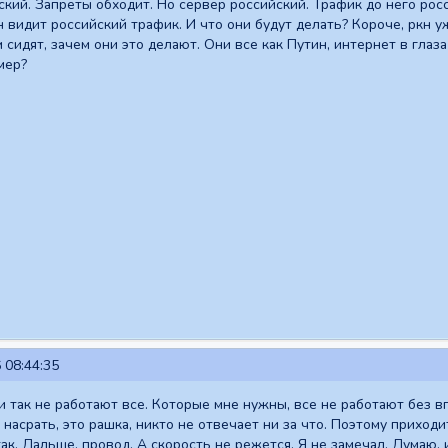
ский. Запреты обходит. Но сервер российский. Трафик до него росс
н видит российский трафик. И что они будут делать? Короче, ркн у
м сидят, зачем они это делают. Они все как Путин, интернет в гла
мер?
 08:44:35
 так не работают все. Которые мне нужны, все не работают без впн
насрать, это рашка, никто не отвечает ни за что. Поэтому приходи
ак. Дальше, провод. А скорость не режется. Я не замечал. Думаю, 