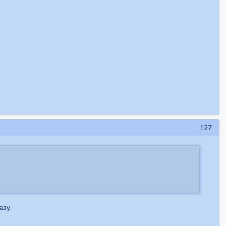
127
азу.