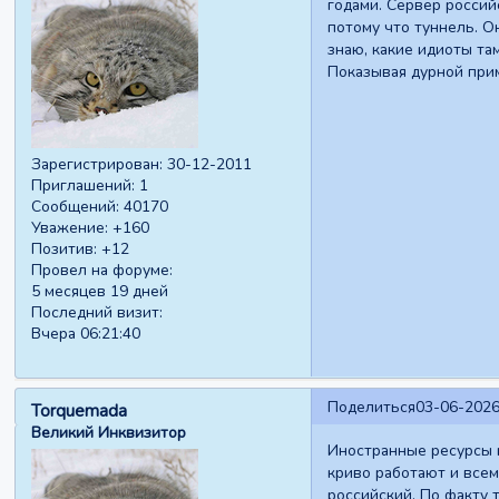
годами. Сервер россий
потому что туннель. О
знаю, какие идиоты та
Показывая дурной при
Зарегистрирован
: 30-12-2011
Приглашений:
1
Сообщений:
40170
Уважение:
+160
Позитив:
+12
Провел на форуме:
5 месяцев 19 дней
Последний визит:
Вчера 06:21:40
Поделиться
03-06-2026
Torquemada
Великий Инквизитор
Иностранные ресурсы и
криво работают и всем 
российский. По факту т