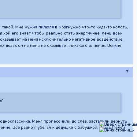
и такой. Мне
нужна пилюля в мозг
нужно что-то куда-то колоть,
я хой его знает чтобы реально стать энергичнее, лень всем
 оказывает на меня исключительно негативное воздействие.
ых дозах он на меня не оказывает никакого влияния. Всякие
7
ы"
 одноклассника. Меня пропесочили до слёз, заставили вернуть
тение. Всё равно я убегал к дедушке с бабушкой. У родителей