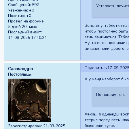
Сообщений:
592
Усталость лечитс
Уважение:
+0
Позитив:
+0
Провел на форуме:
Воистину, таблетки на
5 дней 20 часов
чтобы постоянно быть 
Последний визит:
этим заниматься. Табл
14-08-2025 17:40:24
Ну, то есть, возникае
витаминчики-дорого, о
Поделиться
17-09-2025
Саламандра
Постояльцы
А у меня наоборот был
По поводу того, 
Ха-ха... я однажды во
тетрис перед всем кла
было ещё хуже.
Зарегистрирован
: 21-03-2025