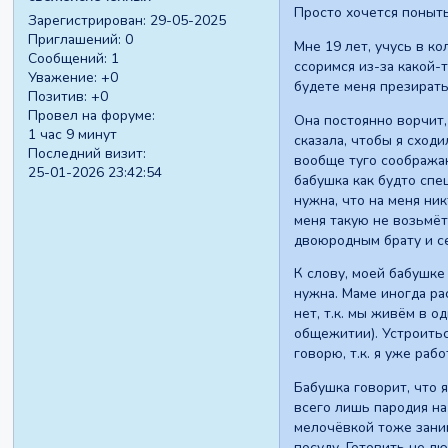
Просто хочется поныть
Зарегистрирован
: 29-05-2025
Приглашений:
0
Мне 19 лет, учусь в ко
Сообщений:
1
ссоримся из-за какой-
Уважение:
+0
будете меня презирать
Позитив:
+0
Провел на форуме:
Она постоянно ворчит, 
1 час 9 минут
сказала, чтобы я сходи
Последний визит:
вообще туго соображаю
25-01-2026 23:42:54
бабушка как будто спец
нужна, что на меня ник
меня такую не возьмёт 
двоюродным брату и се
К слову, моей бабушке 
нужна. Маме иногда ра
нет, т.к. мы живём в о
общежитии). Устроиться
говорю, т.к. я уже раб
Бабушка говорит, что я
всего лишь пародия на
мелочëвкой тоже заним
посуду. Готовить не л