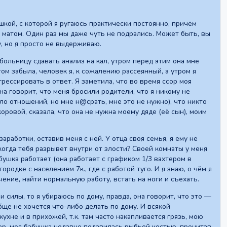
бушкой, с которой я ругаюсь практически постоянно, причём
а матом. Один раз мы даже чуть не подрались. Может быть, вы
у, но я просто не выдерживаю.
 больницу сдавать анализ на кал, утром перед этим она мне
том забыла, человек я, к сожалению рассеянный, а утром я
рессировать в ответ. Я заметила, что во время ссор моя
на говорит, что меня бросили родители, что я никому не
ыло отношений, но мне н@срать, мне это не нужно), что никто
коровой, сказала, что она не нужна моему дяде (её сын), моим
 заработки, оставив меня с ней. У отца своя семья, я ему не
когда тебя разрывет внутри от злости? Своей комнаты у меня
абушка работает (она работает с графиком 1/3 вахтером в
ородке с населением 7к., где с работой туго. И я знаю, о чëм я
учение, найти нормальную работу, встать на ноги и съехать.
и силы, то я убираюсь по дому, правда, она говорит, что это —
бще не хочется что-либо делать по дому. И всякой
хне и в прихожей, т.к. там часто накапливается грязь, мою
мер, моя бабушка недавно подавилась рыбьей костью, прочитав