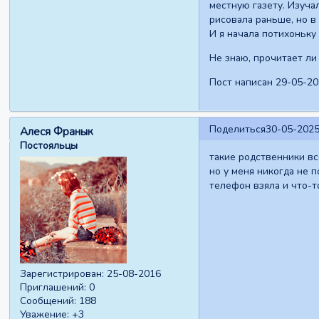
местную газету. Изуча
рисовала раньше, но в
И я начала потихоньку
Не знаю, прочитает ли 
Пост написан 29-05-20
Поделиться
30-05-2025
Алеся Франык
Постояльцы
такие родственники все
но у меня никогда не п
телефон взяла и что-то
Зарегистрирован
: 25-08-2016
Приглашений:
0
Сообщений:
188
Уважение:
+3