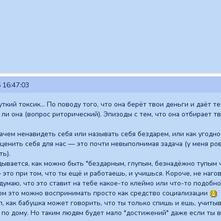
 16:47:03
ткий токсик... По поводу того, что она берёт твои деньги и даёт 
 ли она (вопрос риторический). Эпизоды с тем, что она отбирает 
зачем ненавидеть себя или называть себя бездарем, или как угодн
ценить себя для нас — это почти невыполнимая задача (у меня ров
ть).
дывается, как можно быть "бездарным, глупым, безнадёжно тупым 
 это при том, что ты ещё и работаешь, и учишься. Короче, не наго
умаю, что это ставит на тебе какое-то клеймо или что-то подобное
лом это можно воспринимать просто как средство социализации
, как бабушка может говорить, что ты только спишь и ешь, учитыва
по дому. Но таким людям будет мало "достижений" даже если ты в 