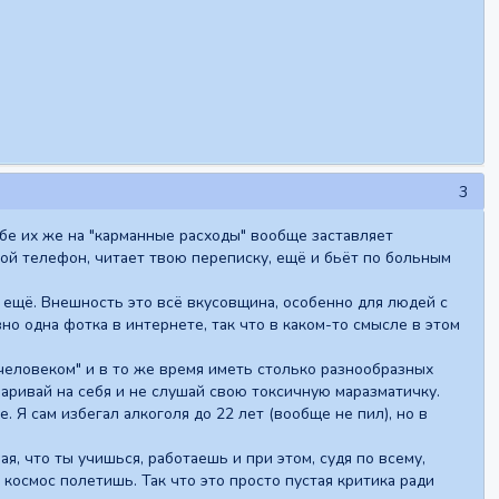
3
тебе их же на "карманные расходы" вообще заставляет
твой телефон, читает твою переписку, ещё и бьёт по больным
о ещё. Внешность это всё вкусовщина, особенно для людей с
но одна фотка в интернете, так что в каком-то смысле в этом
человеком" и в то же время иметь столько разнообразных
варивай на себя и не слушай свою токсичную маразматичку.
. Я сам избегал алкоголя до 22 лет (вообще не пил), но в
я, что ты учишься, работаешь и при этом, судя по всему,
космос полетишь. Так что это просто пустая критика ради