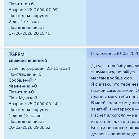
Позитив:
+6
Возраст:
26
[2000-07-09]
Провел на форуме:
2 дня 17 часов
Последний визит:
17-06-2026 20:15:40
Поделиться
30-05-2025
TGFEM
свежеиспеченный
Да уж, твоя бабушка жу
Зарегистрирован
: 25-11-2024
задуматься, не о@уела
Приглашений:
0
местам вообще сюр.
Сообщений:
4
Я считаю, что тебе не
Уважение:
+0
низкой самооценкой. О
Позитив:
+0
плане я могу тебя поня
Пол:
Мужской
В моей голове не укла
Возраст:
25
[2000-08-14]
занятий и интересов —
Провел на форуме:
Насчёт алкоголя — не д
1 день 12 часов
Последний визит:
итоге понял, что в це
06-02-2026 09:08:52
Кстати не совсем понял
делаешь половину дел 