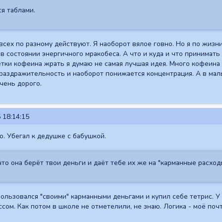
я таблами.
 всех по разному действуют. Я наоборот вялое говно. Но я по жизн
в состоянии энергичного мракобеса. А что и куда и что принимать 
етки кофеина жрать я думаю не самая лучшая идея. Много кофеина
т раздражительность и наоборот понижается концентрация. А в мал
чень дорого.
 18:14:15
о. Убегал к дедушке с бабушкой.
что она берёт твои деньги и даёт тебе их же на "карманные расход
спользовался "своими" карманными деньгами и купил себе тетрис. У
ссом. Как потом в школе не отметелили, не знаю. Логика - моё поч