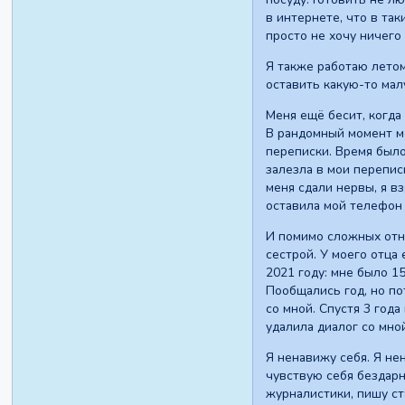
в интернете, что в так
просто не хочу ничего
Я также работаю летом
оставить какую-то мал
Меня ещё бесит, когда
В рандомный момент мо
переписки. Время было 
залезла в мои перепис
меня сдали нервы, я в
оставила мой телефон 
И помимо сложных отно
сестрой. У моего отца
2021 году: мне было 1
Пообщались год, но по
со мной. Спустя 3 года
удалила диалог со мно
Я ненавижу себя. Я н
чувствую себя бездарн
журналистики, пишу ст