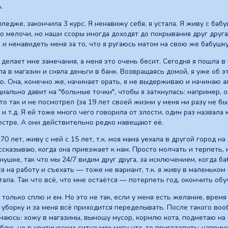
.
лледже, закончила 3 курс. Я ненавижу себя, я устала. Я живу с ба
то мелочи, но наши ссоры иногда доходят до покрывания друг друг
 и ненавидеть меня за то, что я ругаюсь матом на свою же бабушк
делает мне замечания, а меня это очень бесит. Сегодня я пошла в
ла в магазин и сняла деньги в банк. Возвращаясь домой, я уже об э
. Она, конечно же, начинает орать, я не выдерживаю и начинаю аг
иально давит на "больные точки", чтобы я заткнулась: например, о
то так и не посмотрел (за 19 лет своей жизни у меня ни разу не б
и т.д. Я ей тоже много чего говорила от злости, один раз назвала 
стре. А они действительно редко навещают еë.
70 лет, живу с ней с 15 лет, т.к. моя мама уехала в другой город на
ссказываю, когда она приезжает к нам. Просто молчать и терпеть, 
днушке, так что мы 24/7 видим друг друга, за исключением, когда б
 на работу и съехать — тоже не вариант, т.к. я живу в маленьком г
отала. Так что всё, что мне остаëтся — потерпеть год, окончить об
 только сплю и ем. Но это не так, если у меня есть желание, время 
 уборку и за меня всё приходится переделывать. После такого воо
аюсь: хожу в магазины, выношу мусор, кормлю кота, подметаю на ку
юблю, но в критических ситуациях могу что-то приготовить: напри