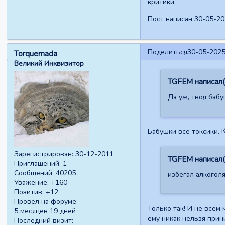
критики.
Пост написан 30-05-20
Поделиться
30-05-2025
Torquemada
Великий Инквизитор
TGFEM написал(
Да уж, твоя бабу
Бабушки все токсики. 
Зарегистрирован
: 30-12-2011
TGFEM написал(
Приглашений:
1
Сообщений:
40205
избегал алкоголя
Уважение:
+160
Позитив:
+12
Провел на форуме:
Только так! И не всем
5 месяцев 19 дней
ему никак нельзя прин
Последний визит: