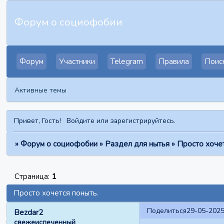
Форум о социофобии
Форум
Участники
Telegram
Правила
Поис
Активные темы
Привет, Гость!
Войдите
или
зарегистрируйтесь
.
»
Форум о социофобии
»
Раздел для нытья
»
Просто хочет
Страница:
1
Просто хочется поныть.
Поделиться
29-05-2025
Bezdar2
свежеиспеченный