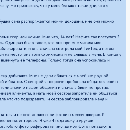
кашу. Но признаюсь, что у меня бывают такие дни, что я
абушка сама распоряжается моими доходами, мне она можно
емя ссор или ночью. Мне что, 14 лет? Нафига так поступать?
. Один раз было такое, что она при мне читала мои
аблокировать, и она сначала смотрела мой ТикТок, а потом
н на место, она только хихикала и не слышала меня. В конце у
у выкинуть еë телефоны. Только тогда она успокоилась и
еня добивают. Мне не дали общаться с моей же родной
ой и братом. С сестрой я впервые пробовала общаться ещё в
дители знали о нашем общении и сначала были не против.
ачивал алименты, а мать моей сестры запретила ей общаться
ала что-то подозревать, и сестра заблокировала меня и
ваться и не выставляю свои фотки в мессенджерах. Я
лечения, интересы. Я уже 4 года хожу в кружок
кже люблю фотографировать, иногда мои фото попадают в