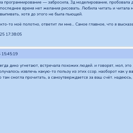
ла программирование — забросила, 3д моделирование, пробовала 
 последнее время нет желания рисовать. Любила читать и читала м
 выпивать, хотя до этого не была пьющей.
кто-то моё полотно, ответит ли мне... Самое главное, что я высказ
25 17:38:05
 15:45:19
гда дико угнетают, встречала похожих людей. и говорят, мол, это 
олучалось извлечь какую-то пользу из этих ссор. наоборот как у в
 там смогла прочитать, а самоутверждается за ваш счёт. надеюсь, 