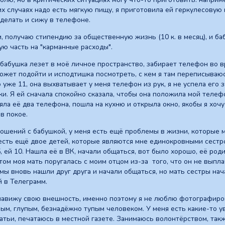
их случаях надо есть мягкую пищу, я приготовила ей геркулесовую 
 делать и сижу в телефоне.
, получаю стипендию за общественную жизнь (10 к. в месяц), и б
ую часть на "карманные расходы".
 бабушка лезет в моё личное пространство, забирает телефон во вр
жет подойти и исподтишка посмотреть, с кем я там переписываюсь
уже 11, она выхватывает у меня телефон из рук, я не успела его з
ки. Я ей сначала спокойно сказала, чтобы она положила мой телефо
зяла еë два телефона, пошла на кухню и открыла окно, якобы я хоч
в покое.
шений с бабушкой, у меня есть ещё проблемы в жизни, которые м
 есть ещё двое детей, которые являются мне единокровными сестр
5, ей 10. Нашла её в ВК, начали общаться, вот было хорошо, её ро
том моя мать поругалась с моим отцом из-за того, что он не выпл
 мы вновь нашли друг друга и начали общаться, но мать сестры нач
й в Телеграмм.
енавижу свою внешность, именно поэтому я не люблю фотографиро
ым, глупым, безнадёжно тупым человеком. У меня есть какие-то ув
атьи, печатаюсь в местной газете. Занимаюсь волонтёрством, та